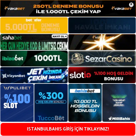
×
ISTANBULBAHIS GİRİŞ İÇİN TIKLAYINIZ!