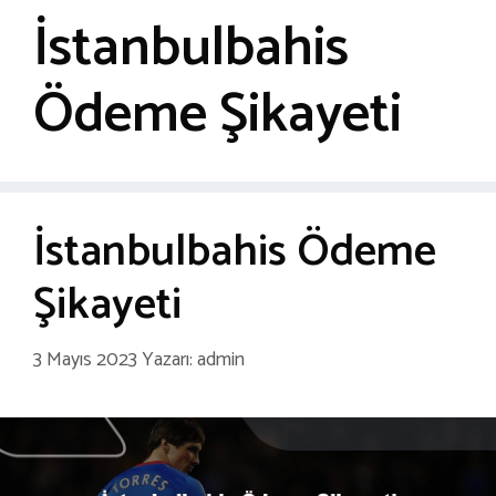
İstanbulbahis
Ödeme Şikayeti
İstanbulbahis Ödeme
Şikayeti
3 Mayıs 2023
Yazarı:
admin