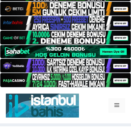
İçeriğe
atla
Men