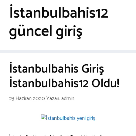
İstanbulbahis12
güncel giriş
İstanbulbahis Giriş
İstanbulbahis12 Oldu!
23 Haziran 2020
Yazarı:
admin