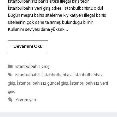
İstanbulbahis12 bahis sitesi illegal bir sitedir.
İstanbulbahis yeni giriş adresi İstanbulbahis12 oldu!
Bugün meşru bahis sitelerine kıy katiyen illegal bahis
sitelerinin çok daha tanınmış bulunduğu bilinir.
Kullanım seviyesi daha yüksek …
Devamını Oku
Kategoriler
istanbulbahis Giriş
Etiketler
istanbulbahis
,
İstanbulbahis12
,
İstanbulbahis12
giriş
,
İstanbulbahis12 güncel giriş
,
İstanbulbahis12 yeni
giriş
Yorum yap