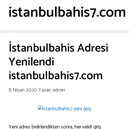
istanbulbahis7.com
İstanbulbahis Adresi
Yenilendi
istanbulbahis7.com
8 Nisan 2020
Yazarı:
admin
Yeni adres belirlendikten sonra, her vakit giriş