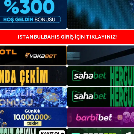
ISTANBULBAHIS GİRİŞ İÇİN TIKLAYINIZ!