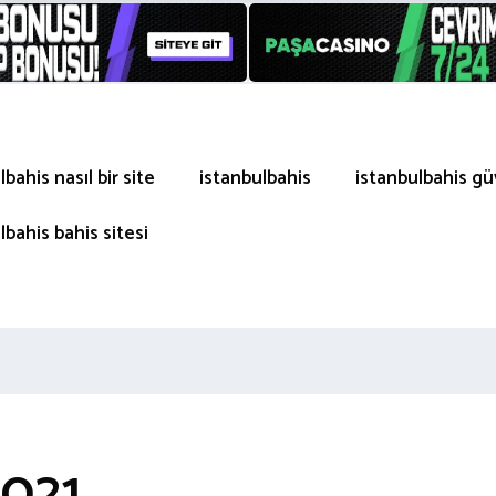
bahis nasıl bir site
istanbulbahis
istanbulbahis güv
lbahis bahis sitesi
2021