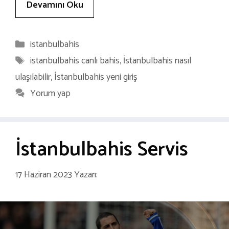
Devamını Oku
Kategoriler
istanbulbahis
Etiketler
istanbulbahis canlı bahis
,
i̇stanbulbahis nasıl
ulaşılabilir
,
İstanbulbahis yeni giriş
Yorum yap
İstanbulbahis Servis
17 Haziran 2023
Yazarı: