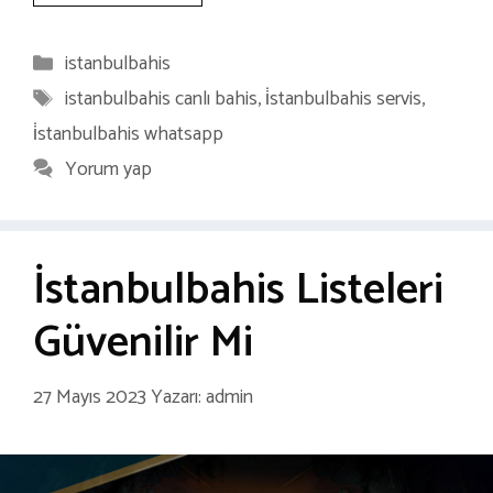
Kategoriler
istanbulbahis
Etiketler
istanbulbahis canlı bahis
,
i̇stanbulbahis servis
,
i̇stanbulbahis whatsapp
Yorum yap
İstanbulbahis Listeleri
Güvenilir Mi
27 Mayıs 2023
Yazarı:
admin