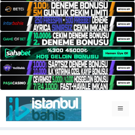
İçeriğe
atla
Men