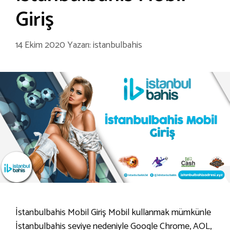
Giriş
14 Ekim 2020
Yazarı:
istanbulbahis
İstanbulbahis Mobil Giriş Mobil kullanmak mümkünle
İstanbulbahis seviye nedeniyle Google Chrome, AOL,