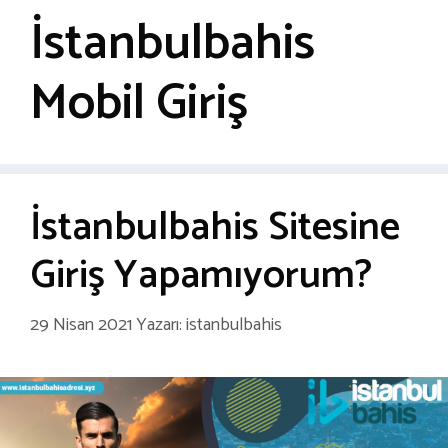
İstanbulbahis
Mobil Giriş
İstanbulbahis Sitesine
Giriş Yapamıyorum?
29 Nisan 2021
Yazarı:
istanbulbahis