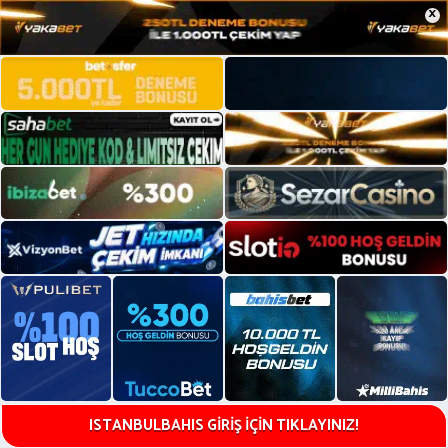
×
ISTANBULBAHIS GİRİŞ İÇİN TIKLAYINIZ!