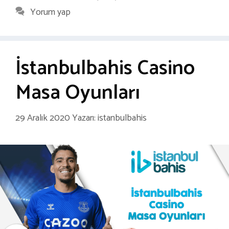
Yorum yap
İstanbulbahis Casino
Masa Oyunları
29 Aralık 2020
Yazarı:
istanbulbahis