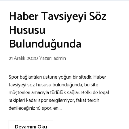
Haber Tavsiyeyi Söz
Hususu
Bulunduğunda
21 Aralık 2020
Yazarı:
admin
Spor bağlantıları üstüne yoğun bir sitedir. Haber
tavsiyeyi söz hususu bulunduğunda, bu site
müşterileri amacıyla türlülük sağlar. Belki de legal
rakipleri kadar spor sergilemiyor, fakat tercih
denileceğiniz 16 spor, en …
Devamını Oku