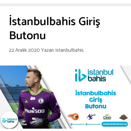
İstanbulbahis Giriş
Butonu
22 Aralık 2020
Yazarı:
istanbulbahis