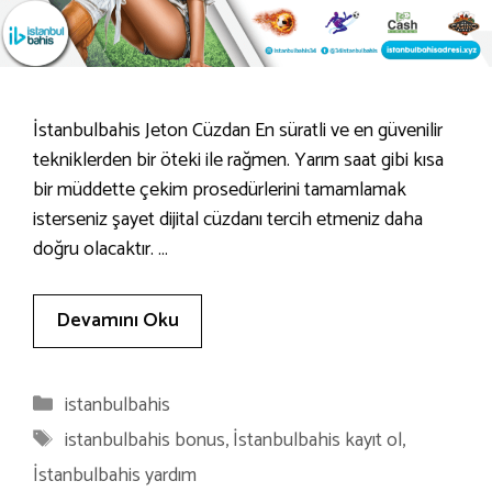
İstanbulbahis Jeton Cüzdan En süratli ve en güvenilir
tekniklerden bir öteki ile rağmen. Yarım saat gibi kısa
bir müddette çekim prosedürlerini tamamlamak
isterseniz şayet dijital cüzdanı tercih etmeniz daha
doğru olacaktır. …
Devamını Oku
Kategoriler
istanbulbahis
Etiketler
istanbulbahis bonus
,
İstanbulbahis kayıt ol
,
İstanbulbahis yardım