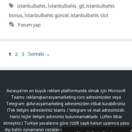
Etiketler
istanbulbahis
,
İstanbulbahis git
,
istanbulbahis
bonus
,
İstanbulbahis güncel
,
istanbulbahis slot
Yorum yap
Sayfa
Sayfa
Sayfa
1
2
3
Sonraki
→
Avrasya'nın en büyük reklam platformunda olmak için Microsoft
Teams:
reklam@avrasyamarketing.com
adresimizden veya
Telegram: @Avrasyamarketing adresimizden irtibat kurabilirsiniz.
(Tek iletişim adreslerimiz teams / telegram ve mail adresimizdir.
Harici hiçbir iletişim adresimiz bulunmamaktadır. Lütfen itibar
etmeyiniz.) Türkiye yasalarına göre 7258 sayılı kanun uyarınca yasa
dışı bahis oynamanın cezaları mevcuttur. Şu an bulunduğunuz site