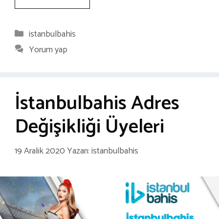
Kategoriler
istanbulbahis
Yorum yap
İstanbulbahis Adres
Değişikliği Üyeleri
19 Aralık 2020
Yazarı:
istanbulbahis