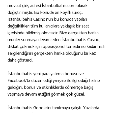
mevcut giriş adresi İstanbulbahis.com olarak
değiştirilmiştir. Bu konuda en keyifli süreç,
İstanbulbahis Casino’nun bu konuda yapılan
değişiklikleri tüm kullanıcılara yaklaşık bir saat
içerisinde bildirmiş olmasıdır. Bize gerçekten harika
ürünler sunmaya devam eden İstanbulbahis Casino,
dikkat çekmek için operasyonel temada ne kadar hızlı
sergilendiğinin gerçekten harika olduğunu bir kez
daha gösterdi.
İstanbulbahis yeni para yatırma bonusu ve
Facebook’ta düzenlediği yarışma ile ilgi odağı haline
geldiğini, bonus ve etkinliklerde cömertçe bağış
yapmaya devam ettiğini görmek çok güzel.
İstanbulbahis Google’ını tanıtmaya çalıştı. Yazılarda