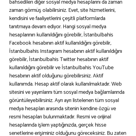
bahsedilen diğer sosyal medya hesaplarını da zaman
zaman görmüş olabilirsiniz. Evet, site hizmetlerini,
kendisini ve faaliyetlerini çeşitli platformlarda
tanıtmaya devam ediyor. Hangi sosyal medya
hesaplarının kullanıldığını görebilir, İstanbulbahis
Facebook hesabının aktif kullanıldığını görebilir,
İstanbulbahis Instagram hesabının aktif kullanıldığını
görebilir, İstanbulbahis Twitter hesabının aktif
kullanıldığını görebilir ve İstanbulbahis YouTube
hesabının aktif olduğunu görebilirsiniz. Aktif
kullanımda. Hesap aktif olarak kullanılmaktadır. Web
sitesini ve yayınlarını tüm sosyal medya bağlamlarında
görüntüleyebilirsiniz. Ayrı ayrı listelenen tüm sosyal
medya hesapları arasında sitenin kendine özgü ve
resmi hesapları bulunmaktadır. Resmi ve orijinal
hesaplarında işlem yaptığınızda, gerçek hisse
senetlerine erişiminiz olduğunu göreceksiniz. Bu zaten