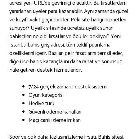
adresi yeni URL’de çevrimiçi olacaktır. Bu fırsatlardan
yararlanan üyeler para kazanabilir. Aynı zamanda güzel
ve keyifli vakit geçirebilirler. Peki site hangi hizmetleri
sunuyor? Üyelik sitesinde ücretsiz üyelik sunan
bahisçileri ne gibi fırsatlar ve ödüller bekliyor? Yeni
İstanbulbahis giriş adresi, tüm teklif puanlama
özelliklerini içerir. Bazıları gelir fırsatlarını temsil eder,
diğeri ise bahis kazançlarını daha rahat ve sorunsuz
hale getiren destek hizmetleridir.
7/24 gerçek zamanlı destek sistemi
Oyun kategorisi
Hediye türü
Güvenli ödeme kanalları
Maçı canlı izleme imkanı
Spor ve çok daha fazlasını izleme fırsatı. Bahis sitesi,