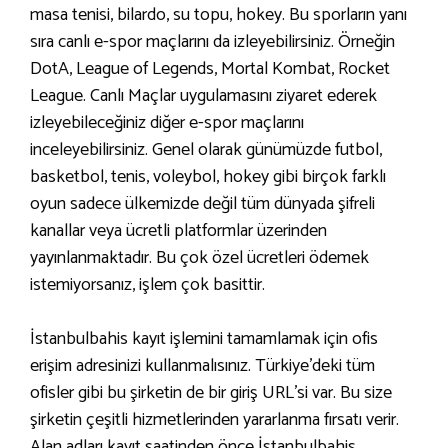
masa tenisi, bilardo, su topu, hokey. Bu sporların yanı
sıra canlı e-spor maçlarını da izleyebilirsiniz. Örneğin
DotA, League of Legends, Mortal Kombat, Rocket
League. Canlı Maçlar uygulamasını ziyaret ederek
izleyebileceğiniz diğer e-spor maçlarını
inceleyebilirsiniz. Genel olarak günümüzde futbol, ​​
basketbol, ​​tenis, voleybol, hokey gibi birçok farklı
oyun sadece ülkemizde değil tüm dünyada şifreli
kanallar veya ücretli platformlar üzerinden
yayınlanmaktadır. Bu çok özel ücretleri ödemek
istemiyorsanız, işlem çok basittir.
İstanbulbahis kayıt işlemini tamamlamak için ofis
erişim adresinizi kullanmalısınız. Türkiye’deki tüm
ofisler gibi bu şirketin de bir giriş URL’si var. Bu size
şirketin çeşitli hizmetlerinden yararlanma fırsatı verir.
Alan adları kayıt saatinden önce İstanbulbahis