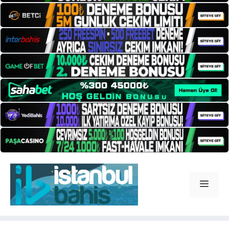
İçeriğe
atla
Men