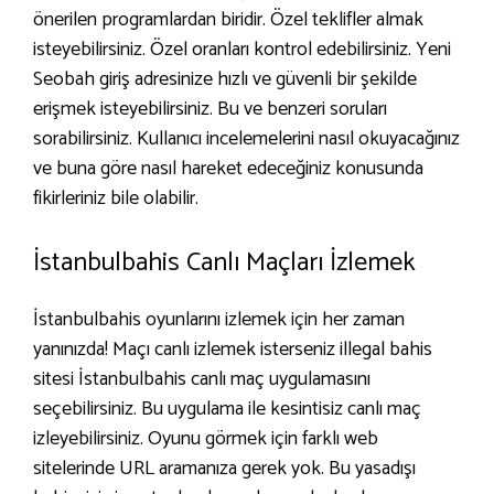
önerilen programlardan biridir. Özel teklifler almak
isteyebilirsiniz. Özel oranları kontrol edebilirsiniz. Yeni
Seobah giriş adresinize hızlı ve güvenli bir şekilde
erişmek isteyebilirsiniz. Bu ve benzeri soruları
sorabilirsiniz. Kullanıcı incelemelerini nasıl okuyacağınız
ve buna göre nasıl hareket edeceğiniz konusunda
fikirleriniz bile olabilir.
İstanbulbahis Canlı Maçları İzlemek
İstanbulbahis oyunlarını izlemek için her zaman
yanınızda! Maçı canlı izlemek isterseniz illegal bahis
sitesi İstanbulbahis canlı maç uygulamasını
seçebilirsiniz. Bu uygulama ile kesintisiz canlı maç
izleyebilirsiniz. Oyunu görmek için farklı web
sitelerinde URL aramanıza gerek yok. Bu yasadışı