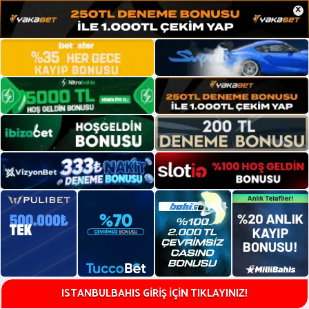
×
ISTANBULBAHIS GİRİŞ İÇİN TIKLAYINIZ!