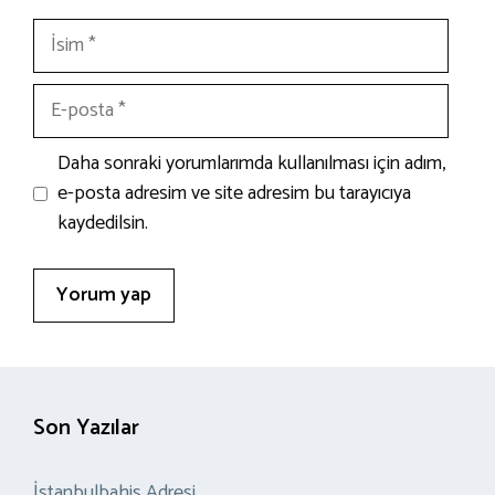
İsim
E-
posta
İnternet
Daha sonraki yorumlarımda kullanılması için adım,
sitesi
e-posta adresim ve site adresim bu tarayıcıya
kaydedilsin.
Son Yazılar
İstanbulbahis Adresi