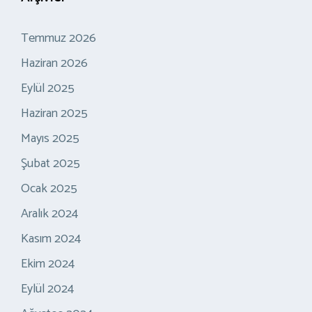
Temmuz 2026
Haziran 2026
Eylül 2025
Haziran 2025
Mayıs 2025
Şubat 2025
Ocak 2025
Aralık 2024
Kasım 2024
Ekim 2024
Eylül 2024