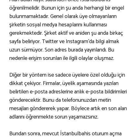
öğrenilmelidir. Bunun için şu anda herhangi bir engel
bulunmamaktadır. Genel olarak üye olmayanların
şirketin sosyal medya hesaplarını kullanması
gerekmektedir. Şirket aktif ve aniden şu anda birkaç
sayfa beliriyor. Twitter ve Instagram’da bilgi almak
uzun sürmüyor. Son adres burada yayınlandı. Bu
nedenle erişim sorunları ile ilgili olaylar oluşmaz.
Diğer bir yöntem ise sadece üyelere özel olduğu için
dikkat çekiyor. Firmalar, üyelik aşamasında yazılan
belirtilen e-posta adreslerine anlık e-posta bildirimleri
gönderecektir. Bunu da telefonunuzdan metin
mesajları göndererek yapar. Böylece artık en son alan
adlarını öğrenmekte sorun yaşamazsınız.
Bundan sonra, mevcut İstanbulbahis oturum açma