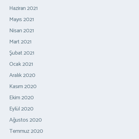
Haziran 2021
Mayıs 2021
Nisan 2021
Mart 2021
Şubat 2021
Ocak 2021
Aralık 2020
Kasım 2020
Ekim 2020
Eylül 2020
Ağustos 2020
Temmuz 2020