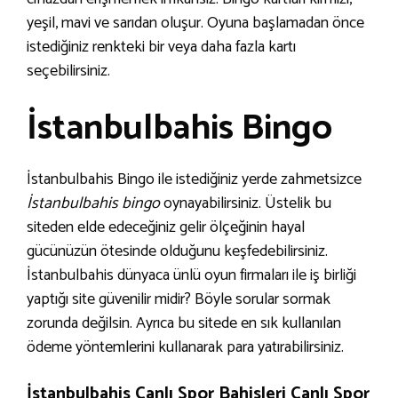
yeşil, mavi ve sarıdan oluşur. Oyuna başlamadan önce
istediğiniz renkteki bir veya daha fazla kartı
seçebilirsiniz.
İstanbulbahis Bingo
İstanbulbahis Bingo ile istediğiniz yerde zahmetsizce
İstanbulbahis bingo
oynayabilirsiniz. Üstelik bu
siteden elde edeceğiniz gelir ölçeğinin hayal
gücünüzün ötesinde olduğunu keşfedebilirsiniz.
İstanbulbahis dünyaca ünlü oyun firmaları ile iş birliği
yaptığı site güvenilir midir? Böyle sorular sormak
zorunda değilsin. Ayrıca bu sitede en sık kullanılan
ödeme yöntemlerini kullanarak para yatırabilirsiniz.
İstanbulbahis Canlı Spor Bahisleri Canlı Spor