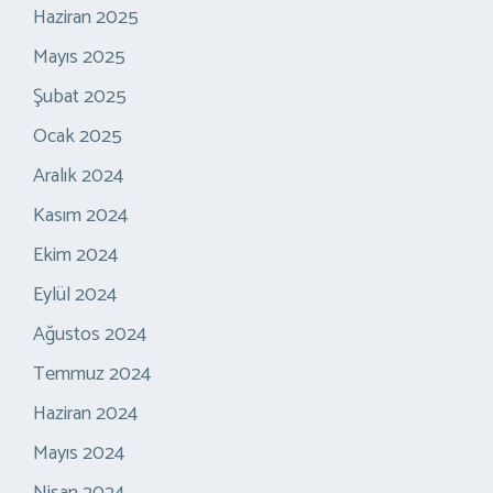
Haziran 2025
Mayıs 2025
Şubat 2025
Ocak 2025
Aralık 2024
Kasım 2024
Ekim 2024
Eylül 2024
Ağustos 2024
Temmuz 2024
Haziran 2024
Mayıs 2024