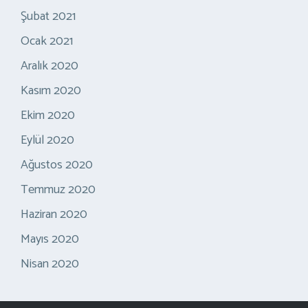
Şubat 2021
Ocak 2021
Aralık 2020
Kasım 2020
Ekim 2020
Eylül 2020
Ağustos 2020
Temmuz 2020
Haziran 2020
Mayıs 2020
Nisan 2020