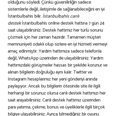
olduğunu söyledi. Çünkü güvenilirliğin sadece
sistemlerle değil, iletişimle de sağlanabileceğini en iyi
İstanbulbahis bilir.
İstanbulbahis canlı
destek
İstanbulbahis online destek hattına 7 gün 24
saat ulaşabilirsiniz. Destek hattımız her türlü sorunu
çözmek için her zaman hazırdır. Tamamen müşteri
memnuniyeti odaklı olup sizlere en iyi hizmeti vermeyi
amaç edinmiştir. Yardım hattımıza sadece telefonla
değil, WhatsApp üzerinden de ulaşabilirsiniz. Yardım
hattımızdaki görüşmeler hassas bir şekilde korunur ve
alınan bilgilerin doğruluğu aynı kalır. Twitter ve
Instagram hesaplarımız her yeni gönderiyi anında
paylaşıyor. Ancak bu bilgilerin ötesinde site ile ilgili
herhangi bir sorunuz olursa canlı destek hattımızı her
saat arayabilirsiniz. Canlı destek hattımız üzerinden
para yatırma, çekme, bonus ve üyeliklerle ilgili birçok
bilgiye ulaşabilirsiniz. Ayrıca bilmediğiniz bir oyunu