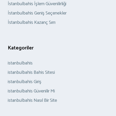
İstanbulbahis İşlem Güvenilirliği
İstanbulbahis Geniş Seçenekler
İstanbulbahis Kazanç Sırrı
Kategoriler
istanbulbahis
istanbulbahis Bahis Sitesi
istanbulbahis Giriş
istanbulbahis Güvenilir Mi
istanbulbahis Nasıl Bir Site