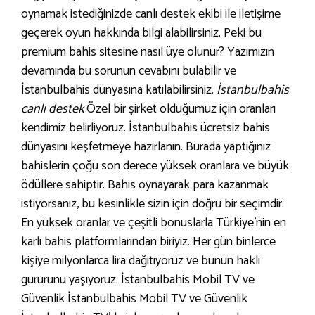
oynamak istediğinizde canlı destek ekibi ile iletişime
geçerek oyun hakkında bilgi alabilirsiniz. Peki bu
premium bahis sitesine nasıl üye olunur? Yazımızın
devamında bu sorunun cevabını bulabilir ve
İstanbulbahis dünyasına katılabilirsiniz.
İstanbulbahis
canlı destek
Özel bir şirket olduğumuz için oranları
kendimiz belirliyoruz. İstanbulbahis ücretsiz bahis
dünyasını keşfetmeye hazırlanın. Burada yaptığınız
bahislerin çoğu son derece yüksek oranlara ve büyük
ödüllere sahiptir. Bahis oynayarak para kazanmak
istiyorsanız, bu kesinlikle sizin için doğru bir seçimdir.
En yüksek oranlar ve çeşitli bonuslarla Türkiye’nin en
karlı bahis platformlarından biriyiz. Her gün binlerce
kişiye milyonlarca lira dağıtıyoruz ve bunun haklı
gururunu yaşıyoruz. İstanbulbahis Mobil TV ve
Güvenlik İstanbulbahis Mobil TV ve Güvenlik