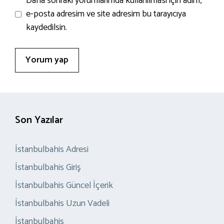
İnternet
Daha sonraki yorumlarımda kullanılması için adım,
sitesi
e-posta adresim ve site adresim bu tarayıcıya
kaydedilsin.
Son Yazılar
İstanbulbahis Adresi
İstanbulbahis Giriş
İstanbulbahis Güncel İçerik
İstanbulbahis Uzun Vadeli
İstanbulbahis