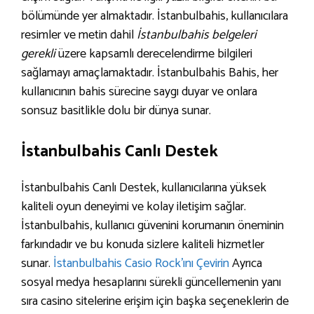
bölümünde yer almaktadır. İstanbulbahis, kullanıcılara
resimler ve metin dahil
İstanbulbahis belgeleri
gerekli
üzere kapsamlı derecelendirme bilgileri
sağlamayı amaçlamaktadır. İstanbulbahis Bahis, her
kullanıcının bahis sürecine saygı duyar ve onlara
sonsuz basitlikle dolu bir dünya sunar.
İstanbulbahis Canlı Destek
İstanbulbahis Canlı Destek, kullanıcılarına yüksek
kaliteli oyun deneyimi ve kolay iletişim sağlar.
İstanbulbahis, kullanıcı güvenini korumanın öneminin
farkındadır ve bu konuda sizlere kaliteli hizmetler
sunar.
İstanbulbahis Casio Rock’ını Çevirin
Ayrıca
sosyal medya hesaplarını sürekli güncellemenin yanı
sıra casino sitelerine erişim için başka seçeneklerin de