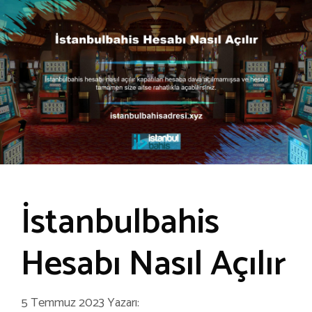
İstanbulbahis
Hesabı Nasıl Açılır
5 Temmuz 2023
Yazarı: