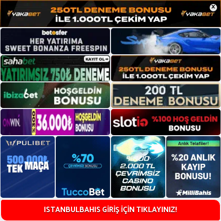
×
ISTANBULBAHIS GİRİŞ İÇİN TIKLAYINIZ!