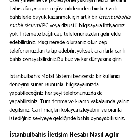
özel şifreleme ve profesyonel yaklaşım ekibi ile canlı
bahis dünyasının en güvenilirlerinden biridir. Canlı
bahislerle büyük kazanmak için artık bir
İstanbulbahis
mobil sistemi
PC veya dizüstü bilgisayara ihtiyacınız
yok. İnternete bağlı cep telefonunuzdan gelir elde
edebilirsiniz. Maçı nerede olursanız olun cep
telefonunuzdan takip edebilir, yüksek oranlarla canlı
bahis oynayabilirsiniz.Bu buz ve kar dünyasına girin.
İstanbulbahis Mobil Sistemi benzersiz bir kullanıcı
deneyimi sunar. Bununla, bilgisayarınızda
yapabileceğiniz her şeyi telefonunuzda da
yapabilirsiniz. Tüm donma ve kramp vakalarında yalnız
değilsiniz. Canlı maçları kolayca izleyebilir ve oranlar
istediğiniz seviyeye geldiğinde bahis oynayabilirsiniz.
İstanbulbahis İletişim Hesabı Nasıl Açılır