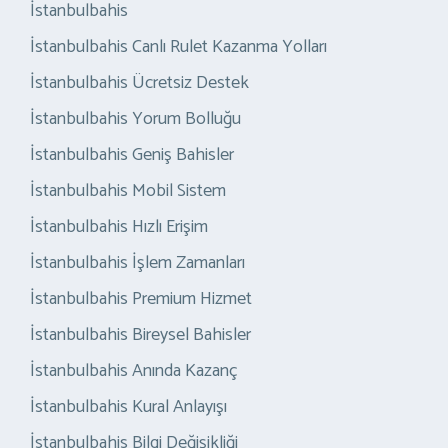
İstanbulbahis
İstanbulbahis Canlı Rulet Kazanma Yolları
İstanbulbahis Ücretsiz Destek
İstanbulbahis Yorum Bolluğu
İstanbulbahis Geniş Bahisler
İstanbulbahis Mobil Sistem
İstanbulbahis Hızlı Erişim
İstanbulbahis İşlem Zamanları
İstanbulbahis Premium Hizmet
İstanbulbahis Bireysel Bahisler
İstanbulbahis Anında Kazanç
İstanbulbahis Kural Anlayışı
İstanbulbahis Bilgi Değişikliği