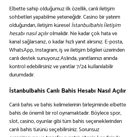
Elbette sahip olduğumuz ilk özellik, canlı iletişim
sohbetleri yapabilme yeteneğidir. Casino bir yatırım
olduğundan, iletişim küresel
İstanbulbahis i̇letişim
hesabı nasıl açılır
olmalıdır. Ne kadar çok hata ve
kanal sağlarsanız, o kadar hızlı yanıt alırsınız. E-posta,
WhatsApp, Instagram, iş ve iletişim bilgileri üzerinden
canlı destek sunuyoruz.Aslında, yanıtlarınızı anında
kontrol edebilirsiniz ve yanıtlar 7/24 kullanılabilir
durumdadır.
İstanbulbahis Canlı Bahis Hesabı Nasıl Açılır
Canlı bahis ve bahis kelimelerinin birleşiminde elbette
bahis de önemli bir rol oynamaktadır. Böylece spor,
slot, casino, oyunlar gibi tüm bahis seçeneklerinden
canlı bahis türünü seçebilirsiniz. Sorunsuz