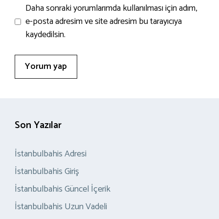
İnternet
Daha sonraki yorumlarımda kullanılması için adım,
sitesi
e-posta adresim ve site adresim bu tarayıcıya
kaydedilsin.
Son Yazılar
İstanbulbahis Adresi
İstanbulbahis Giriş
İstanbulbahis Güncel İçerik
İstanbulbahis Uzun Vadeli