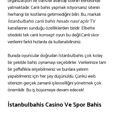
organizasyon ve transfer avantajı sitenin kendisinde
yatmaktadır. Canlı bahis yapmak istiyorsanız sitenin
herhangi bir kısıtlama getirmediğini bilin. Bu, markalı
İstanbulbahis canlı bahis hesabı nasıl açılır
TV
kanallarının sunduğu özelliklerden biridir. Elbette
sitedeki tek canlı konsept oyun bu değil.Canlı skor
verilerini farklı hızlarda da kullanabilirsiniz.
Burada oyuncular doğrudan İstanbulbahis çok kolay
bir şekilde bahis oynamayı seçebilirler. Verilerinize tam
bir şeffaflıkla erişebilmeniz ve bunlara yatırım
yapabilmeniz için her şey düşünüldü. Çünkü web
sitenizin gerçek zamanlı işlevselliğini yönetmek çok
önemlidir. Bu iş büyümeye devam edecek!
İstanbulbahis Casino Ve Spor Bahis