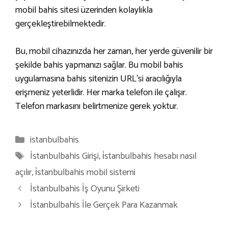
mobil bahis sitesi üzerinden kolaylıkla
gerçekleştirebilmektedir.
Bu, mobil cihazınızda her zaman, her yerde güvenilir bir
şekilde bahis yapmanızı sağlar. Bu mobil bahis
uygulamasına bahis sitenizin URL’si aracılığıyla
erişmeniz yeterlidir. Her marka telefon ile çalışır.
Telefon markasını belirtmenize gerek yoktur.
Kategoriler
istanbulbahis
Etiketler
İstanbulbahis Girişi
,
i̇stanbulbahis hesabı nasıl
açılır
,
i̇stanbulbahis mobil sistemi
İstanbulbahis İş Oyunu Şirketi
İstanbulbahis İle Gerçek Para Kazanmak