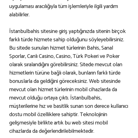
uygulaması aracılığıyla tüm işlemleriyle ilgili yardım
alabilirler.
İstanbulbahis sitesine giriş yaptığınızda sitenin birçok
farklı türde hizmete sahip olduğunu söyleyebilirsiniz.
Bu sitede sunulan hizmet türlerinin Bahis, Sanal
Sporlar, Canlı Casino, Casino, Türk Pokeri ve Poker
olarak sıralandığını görebilirsiniz. Sitede mevcut olan
hizmetlerin türüne bağlı olarak, bunların farklı türde
bonuslarla da geldiğini göreceksiniz. Web sitesinde
mevcut olan hizmet türlerinin mobil cihazlarda da
mevcut olduğu ortaya çıktı. İstanbulbahis,
müşterilerine hız ve basitlik sunan son derece kullanıcı
dostu mobil özelliklere sahiptir. Teknolojinin
gelişmesiyle birlikte artık bu web sitesi mobil
cihazlarda da değerlendirilebilmektedir.