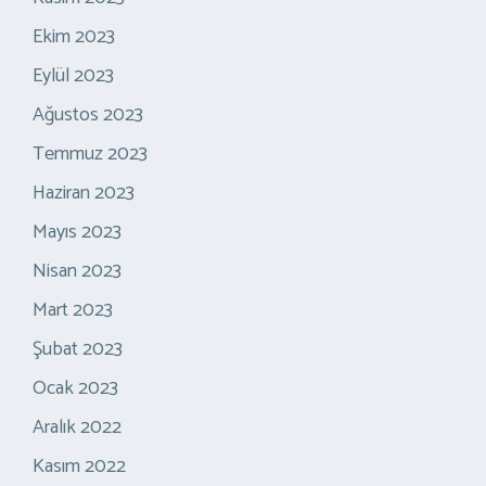
Ekim 2023
Eylül 2023
Ağustos 2023
Temmuz 2023
Haziran 2023
Mayıs 2023
Nisan 2023
Mart 2023
Şubat 2023
Ocak 2023
Aralık 2022
Kasım 2022