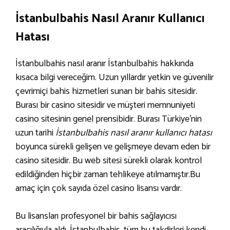
İstanbulbahis Nasıl Aranır Kullanıcı
Hatası
İstanbulbahis nasıl aranır İstanbulbahis hakkında
kısaca bilgi vereceğim. Uzun yıllardır yetkin ve güvenilir
çevrimiçi bahis hizmetleri sunan bir bahis sitesidir.
Burası bir casino sitesidir ve müşteri memnuniyeti
casino sitesinin genel prensibidir. Burası Türkiye’nin
uzun tarihi
İstanbulbahis nasıl aranır kullanıcı hatası
boyunca sürekli gelişen ve gelişmeye devam eden bir
casino sitesidir. Bu web sitesi sürekli olarak kontrol
edildiğinden hiçbir zaman tehlikeye atılmamıştır.Bu
amaç için çok sayıda özel casino lisansı vardır.
Bu lisansları profesyonel bir bahis sağlayıcısı