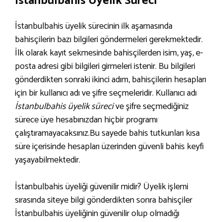
İstanbulbahis Üyelik Süreci
İstanbulbahis üyelik sürecinin ilk aşamasında
bahisçilerin bazı bilgileri göndermeleri gerekmektedir.
İlk olarak kayıt sekmesinde bahisçilerden isim, yaş, e-
posta adresi gibi bilgileri girmeleri istenir. Bu bilgileri
gönderdikten sonraki ikinci adım, bahisçilerin hesapları
için bir kullanıcı adı ve şifre seçmeleridir. Kullanıcı adı
İstanbulbahis üyelik süreci
ve şifre seçmediğiniz
sürece üye hesabınızdan hiçbir programı
çalıştıramayacaksınız.Bu sayede bahis tutkunları kısa
süre içerisinde hesapları üzerinden güvenli bahis keyfi
yaşayabilmektedir.
İstanbulbahis üyeliği güvenilir midir? Üyelik işlemi
sırasında siteye bilgi gönderdikten sonra bahisçiler
İstanbulbahis üyeliğinin güvenilir olup olmadığı