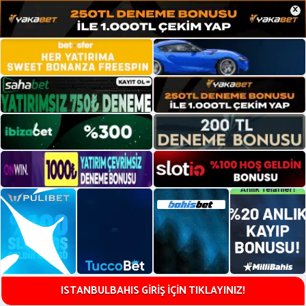
×
ISTANBULBAHIS GİRİŞ İÇİN TIKLAYINIZ!