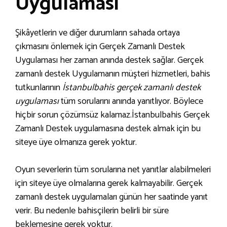
Uygulaması
Şikâyetlerin ve diğer durumların sahada ortaya
çıkmasını önlemek için Gerçek Zamanlı Destek
Uygulaması her zaman anında destek sağlar. Gerçek
zamanlı destek Uygulamanın müşteri hizmetleri, bahis
tutkunlarının
İstanbulbahis gerçek zamanlı destek
uygulaması
tüm sorularını anında yanıtlıyor. Böylece
hiçbir sorun çözümsüz kalamaz.İstanbulbahis Gerçek
Zamanlı Destek uygulamasına destek almak için bu
siteye üye olmanıza gerek yoktur.
Oyun severlerin tüm sorularına net yanıtlar alabilmeleri
için siteye üye olmalarına gerek kalmayabilir. Gerçek
zamanlı destek uygulamaları günün her saatinde yanıt
verir. Bu nedenle bahisçilerin belirli bir süre
beklemesine gerek yoktur.