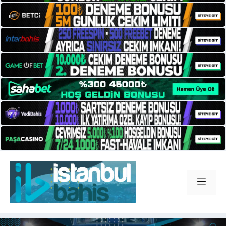
İçeriğe
atla
Men