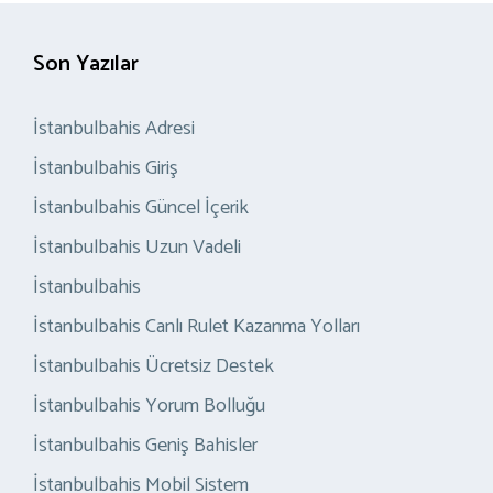
Son Yazılar
İstanbulbahis Adresi
İstanbulbahis Giriş
İstanbulbahis Güncel İçerik
İstanbulbahis Uzun Vadeli
İstanbulbahis
İstanbulbahis Canlı Rulet Kazanma Yolları
İstanbulbahis Ücretsiz Destek
İstanbulbahis Yorum Bolluğu
İstanbulbahis Geniş Bahisler
İstanbulbahis Mobil Sistem