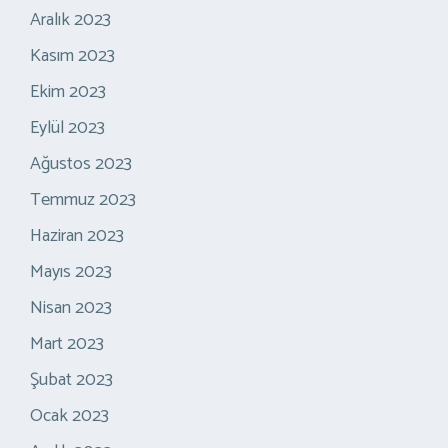
Aralık 2023
Kasım 2023
Ekim 2023
Eylül 2023
Ağustos 2023
Temmuz 2023
Haziran 2023
Mayıs 2023
Nisan 2023
Mart 2023
Şubat 2023
Ocak 2023