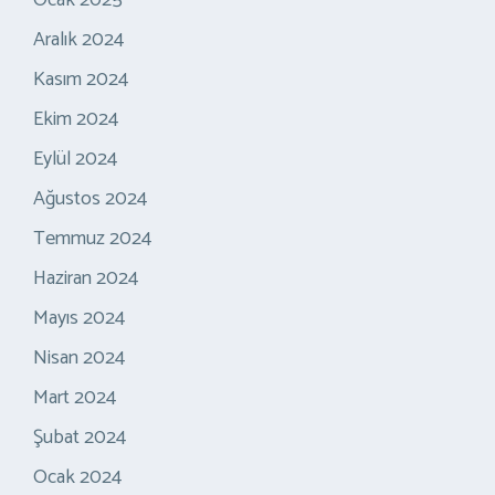
Ocak 2025
Aralık 2024
Kasım 2024
Ekim 2024
Eylül 2024
Ağustos 2024
Temmuz 2024
Haziran 2024
Mayıs 2024
Nisan 2024
Mart 2024
Şubat 2024
Ocak 2024