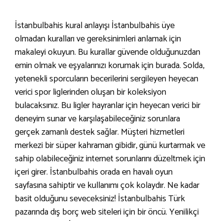
İstanbulbahis kural anlayışı İstanbulbahis üye
olmadan kuralları ve gereksinimleri anlamak için
makaleyi okuyun. Bu kurallar güvende olduğunuzdan
emin olmak ve eşyalarınızı korumak için burada. Solda,
yetenekli sporcuların becerilerini sergileyen heyecan
verici spor liglerinden oluşan bir koleksiyon
bulacaksınız. Bu ligler hayranlar için heyecan verici bir
deneyim sunar ve karşılaşabileceğiniz sorunlara
gerçek zamanlı destek sağlar. Müşteri hizmetleri
merkezi bir süper kahraman gibidir, günü kurtarmak ve
sahip olabileceğiniz internet sorunlarını düzeltmek için
içeri girer. İstanbulbahis orada en havalı oyun
sayfasına sahiptir ve kullanımı çok kolaydır. Ne kadar
basit olduğunu seveceksiniz! İstanbulbahis Türk
pazarında dış borç web siteleri için bir öncü. Yenilikçi