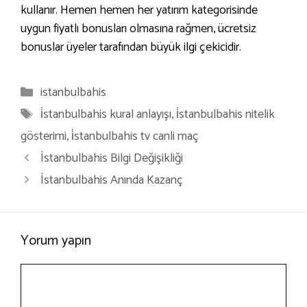
kullanır. Hemen hemen her yatırım kategorisinde
uygun fiyatlı bonusları olmasına rağmen, ücretsiz
bonuslar üyeler tarafından büyük ilgi çekicidir.
Kategoriler
istanbulbahis
Etiketler
i̇stanbulbahis kural anlayışı
,
i̇stanbulbahis nitelik
gösterimi
,
i̇stanbulbahis tv canli maç
İstanbulbahis Bilgi Değişikliği
İstanbulbahis Anında Kazanç
Yorum yapın
Yorum