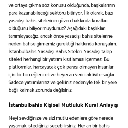
ve ortaya çıkma söz konusu olduğunda, başkalarının
para kazanabileceği sektörü bitiriyor. İlk olarak, bazı
yasadışı bahis sitelerinin güven hakkında kuralları
olduğunu biliyor muydunuz? Aşağıdaki başlıkları
tanımlayacağız, ancak önce yasadışı bahis sitelerine
neden bahse girmemiz gerektiği hakkında konuşalım.
İstanbulbahis Yasadışı Bahis Siteleri. Yasadışı talep
siteleri herhangi bir yatırım kısıtlaması içermez. Bu
platformlar, harcayacak çok parası olmayan insanlar
için bir ton eğlenceli ve heyecan verici aktivite sağlar.
Sadece yatırımlarınız ve geliriniz nedeniyle tek bir yere
bağlı kalmak zorunda değilsiniz.
İstanbulbahis Kişisel Mutluluk Kural Anlayışı
Neyi sevdiğinize ve sizi mutlu edenlere göre nerede
yaşamak istediğinizi seçebilirsiniz. Her an bir bahis