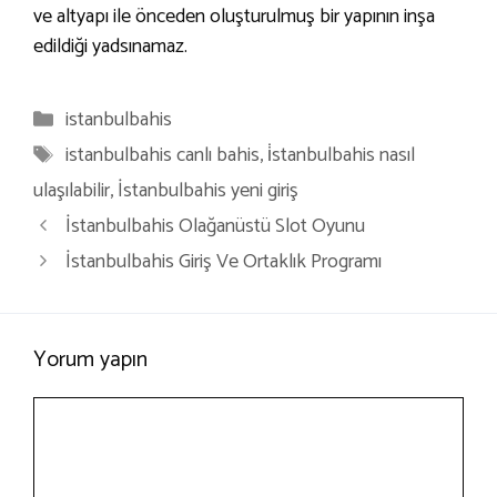
ve altyapı ile önceden oluşturulmuş bir yapının inşa
edildiği yadsınamaz.
Kategoriler
istanbulbahis
Etiketler
istanbulbahis canlı bahis
,
i̇stanbulbahis nasıl
ulaşılabilir
,
İstanbulbahis yeni giriş
İstanbulbahis Olağanüstü Slot Oyunu
İstanbulbahis Giriş Ve Ortaklık Programı
Yorum yapın
Yorum