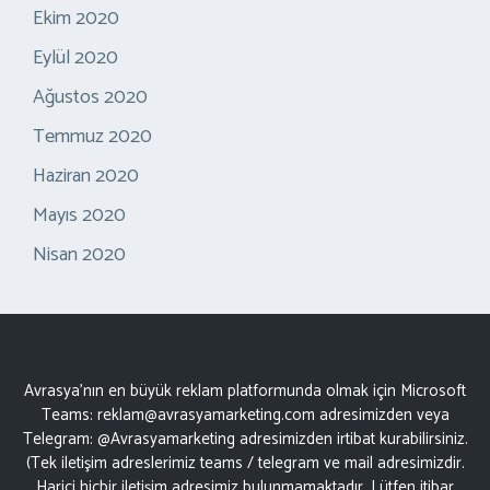
Ekim 2020
Eylül 2020
Ağustos 2020
Temmuz 2020
Haziran 2020
Mayıs 2020
Nisan 2020
Avrasya'nın en büyük reklam platformunda olmak için Microsoft
Teams:
reklam@avrasyamarketing.com
adresimizden veya
Telegram: @Avrasyamarketing adresimizden irtibat kurabilirsiniz.
(Tek iletişim adreslerimiz teams / telegram ve mail adresimizdir.
Harici hiçbir iletişim adresimiz bulunmamaktadır. Lütfen itibar