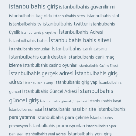
istanbulbahis giriş
istanbulbahis güvenilir mi
istanbulbahis kaç oldu
istanbulbahis slot
istanbulbahis sitesi
istanbulbahis twitter
istanbulbahis tv
istanbulbahis
İstanbulbahis Adresi
üyelik
istanbulbahis şikayet var
İstanbulbahis bahis sitesi
İstanbulbahis bahis
İstanbulbahis canlı casino
İstanbulbahis bonusları
İstanbulbahis canlı destek
İstanbulbahis canlı maç
izleme
İstanbulbahis casino oyunları
İstanbulbahis Casino Sitesi
İstanbulbahis gerçek adresi
İstanbulbahis giriş
adresi
İstanbulbahis giriş yap
İstanbulbahis
İstanbulbahis Girişi
İstanbulbahis
İstanbulbahis Güncel Adresi
güncel
güncel giriş
İstanbulbahis kayıt
İstanbulbahis güncel giriş adresi
İstanbulbahis
İstanbulbahis nasıl bir site
İstanbulbahis mobil
para yatırma
İstanbulbahis para çekme
İstanbulbahis
İstanbulbahis promosyonları
promosyon
İstanbulbahis Spor
İstanbulbahis yeni giriş
İstanbulbahis yeni adresi
Bahisleri