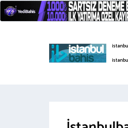
İçeriğe
atla
istanbul
istanbu
İstanbulb