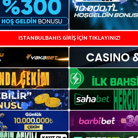
ISTANBULBAHIS GİRİŞ İÇİN TIKLAYINIZ!