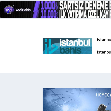
İçeriğe
atla
istanbul
istanbu