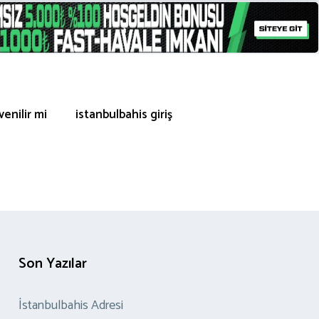
enilir mi
istanbulbahis giriş
Son Yazılar
İstanbulbahis Adresi