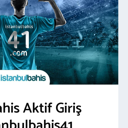
his Aktif Giriş
anbulbahis41