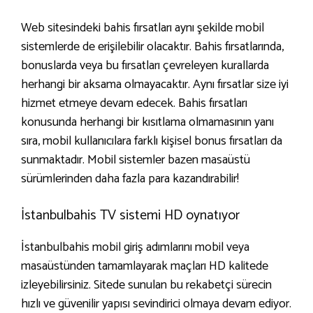
Web sitesindeki bahis fırsatları aynı şekilde mobil
sistemlerde de erişilebilir olacaktır. Bahis fırsatlarında,
bonuslarda veya bu fırsatları çevreleyen kurallarda
herhangi bir aksama olmayacaktır. Aynı fırsatlar size iyi
hizmet etmeye devam edecek. Bahis fırsatları
konusunda herhangi bir kısıtlama olmamasının yanı
sıra, mobil kullanıcılara farklı kişisel bonus fırsatları da
sunmaktadır. Mobil sistemler bazen masaüstü
sürümlerinden daha fazla para kazandırabilir!
İstanbulbahis TV sistemi HD oynatıyor
İstanbulbahis mobil giriş adımlarını mobil veya
masaüstünden tamamlayarak maçları HD kalitede
izleyebilirsiniz. Sitede sunulan bu rekabetçi sürecin
hızlı ve güvenilir yapısı sevindirici olmaya devam ediyor.