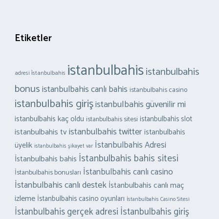
Etiketler
istanbulbahis
istanbulbahis
adresi i̇stanbulbahis
bonus
istanbulbahis canlı bahis
istanbulbahis casino
istanbulbahis giriş
istanbulbahis güvenilir mi
istanbulbahis kaç oldu
istanbulbahis slot
istanbulbahis sitesi
istanbulbahis twitter
istanbulbahis tv
istanbulbahis
İstanbulbahis Adresi
üyelik
istanbulbahis şikayet var
İstanbulbahis bahis sitesi
İstanbulbahis bahis
İstanbulbahis canlı casino
İstanbulbahis bonusları
İstanbulbahis canlı destek
İstanbulbahis canlı maç
izleme
İstanbulbahis casino oyunları
İstanbulbahis Casino Sitesi
İstanbulbahis gerçek adresi
İstanbulbahis giriş