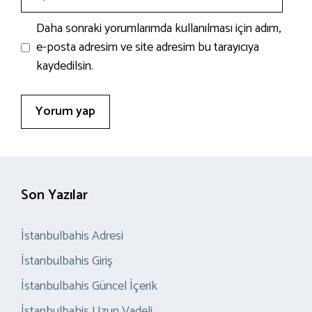
posta
İnternet
Daha sonraki yorumlarımda kullanılması için adım,
sitesi
e-posta adresim ve site adresim bu tarayıcıya
kaydedilsin.
Son Yazılar
İstanbulbahis Adresi
İstanbulbahis Giriş
İstanbulbahis Güncel İçerik
İstanbulbahis Uzun Vadeli