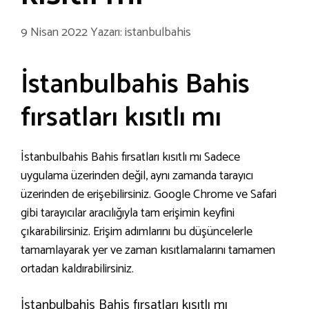
9 Nisan 2022
Yazarı:
istanbulbahis
İstanbulbahis Bahis
fırsatları kısıtlı mı
İstanbulbahis Bahis fırsatları kısıtlı mı Sadece
uygulama üzerinden değil, aynı zamanda tarayıcı
üzerinden de erişebilirsiniz. Google Chrome ve Safari
gibi tarayıcılar aracılığıyla tam erişimin keyfini
çıkarabilirsiniz. Erişim adımlarını bu düşüncelerle
tamamlayarak yer ve zaman kısıtlamalarını tamamen
ortadan kaldırabilirsiniz.
İstanbulbahis Bahis fırsatları kısıtlı mı