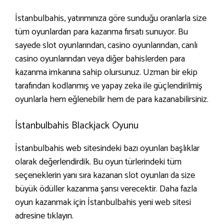
İstanbulbahis, yatırımınıza göre sunduğu oranlarla size
tüm oyunlardan para kazanma fırsatı sunuyor. Bu
sayede slot oyunlarından, casino oyunlarından, canlı
casino oyunlarından veya diğer bahislerden para
kazanma imkanına sahip olursunuz. Uzman bir ekip
tarafından kodlanmış ve yapay zeka ile güçlendirilmiş
oyunlarla hem eğlenebilir hem de para kazanabilirsiniz.
İstanbulbahis Blackjack Oyunu
İstanbulbahis web sitesindeki bazı oyunları başlıklar
olarak değerlendirdik. Bu oyun türlerindeki tüm
seçeneklerin yanı sıra kazanan slot oyunları da size
büyük ödüller kazanma şansı verecektir. Daha fazla
oyun kazanmak için İstanbulbahis yeni web sitesi
adresine tıklayın.