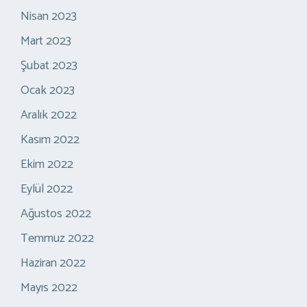
Nisan 2023
Mart 2023
Şubat 2023
Ocak 2023
Aralık 2022
Kasım 2022
Ekim 2022
Eylül 2022
Ağustos 2022
Temmuz 2022
Haziran 2022
Mayıs 2022