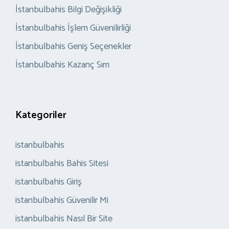
İstanbulbahis Bilgi Değişikliği
İstanbulbahis İşlem Güvenilirliği
İstanbulbahis Geniş Seçenekler
İstanbulbahis Kazanç Sırrı
Kategoriler
istanbulbahis
istanbulbahis Bahis Sitesi
istanbulbahis Giriş
istanbulbahis Güvenilir Mi
istanbulbahis Nasıl Bir Site