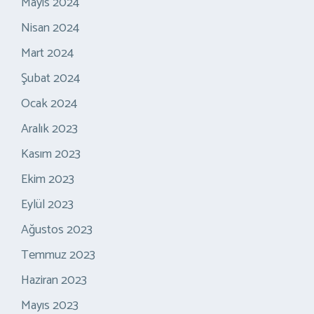
Mayıs 2024
Nisan 2024
Mart 2024
Şubat 2024
Ocak 2024
Aralık 2023
Kasım 2023
Ekim 2023
Eylül 2023
Ağustos 2023
Temmuz 2023
Haziran 2023
Mayıs 2023