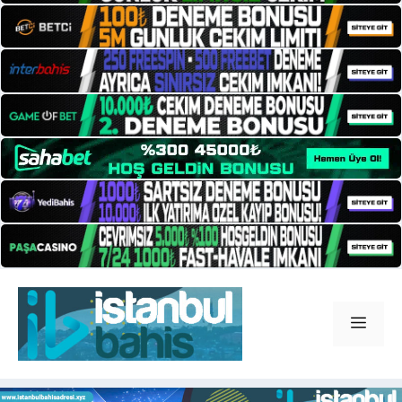
İçeriğe
atla
Men