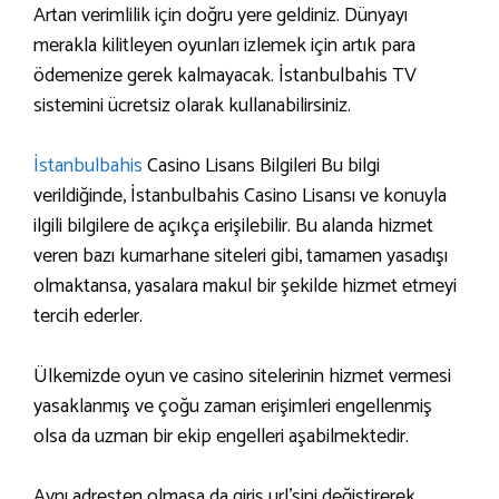
Artan verimlilik için doğru yere geldiniz. Dünyayı
merakla kilitleyen oyunları izlemek için artık para
ödemenize gerek kalmayacak. İstanbulbahis TV
sistemini ücretsiz olarak kullanabilirsiniz.
İstanbulbahis
Casino Lisans Bilgileri Bu bilgi
verildiğinde, İstanbulbahis Casino Lisansı ve konuyla
ilgili bilgilere de açıkça erişilebilir. Bu alanda hizmet
veren bazı kumarhane siteleri gibi, tamamen yasadışı
olmaktansa, yasalara makul bir şekilde hizmet etmeyi
tercih ederler.
Ülkemizde oyun ve casino sitelerinin hizmet vermesi
yasaklanmış ve çoğu zaman erişimleri engellenmiş
olsa da uzman bir ekip engelleri aşabilmektedir.
Aynı adresten olmasa da giriş url’sini değiştirerek