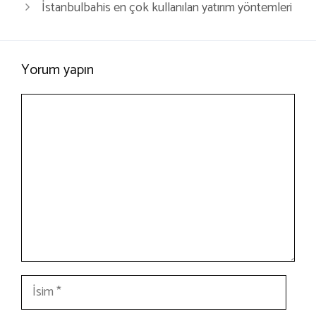
İstanbulbahis en çok kullanılan yatırım yöntemleri
Yorum yapın
Yorum
İsim