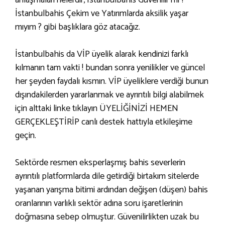
anlaşmaları nelerdir, İstanbulbahis Güvenilir mi ?
İstanbulbahis Çekim ve Yatırımlarda aksilik yaşar
mıyım ? gibi başlıklara göz atacağız.
İstanbulbahis da VİP üyelik alarak kendinizi farklı
kılmanın tam vakti ! bundan sonra yenilikler ve güncel
her şeyden faydalı kısmın. VİP üyeliklere verdiği bunun
dışındakilerden yararlanmak ve ayrıntılı bilgi alabilmek
için alttaki linke tıklayın ÜYELİĞİNİZİ HEMEN
GERÇEKLEŞTİRİP canlı destek hattıyla etkileşime
geçin.
Sektörde resmen eksperlaşmış bahis severlerin
ayrıntılı platformlarda dile getirdiği birtakım sitelerde
yaşanan yarışma bitimi ardından değişen (düşen) bahis
oranlarının varlıklı sektör adına soru işaretlerinin
doğmasına sebep olmuştur. Güvenilirlikten uzak bu