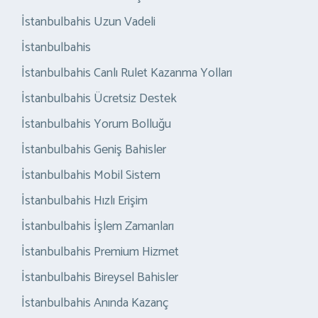
İstanbulbahis Uzun Vadeli
İstanbulbahis
İstanbulbahis Canlı Rulet Kazanma Yolları
İstanbulbahis Ücretsiz Destek
İstanbulbahis Yorum Bolluğu
İstanbulbahis Geniş Bahisler
İstanbulbahis Mobil Sistem
İstanbulbahis Hızlı Erişim
İstanbulbahis İşlem Zamanları
İstanbulbahis Premium Hizmet
İstanbulbahis Bireysel Bahisler
İstanbulbahis Anında Kazanç