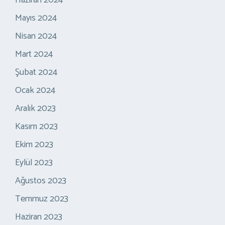
Haziran 2024
Mayıs 2024
Nisan 2024
Mart 2024
Şubat 2024
Ocak 2024
Aralık 2023
Kasım 2023
Ekim 2023
Eylül 2023
Ağustos 2023
Temmuz 2023
Haziran 2023