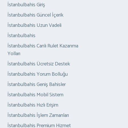
İstanbulbahis Giriş
İstanbulbahis Güncel İçerik
İstanbulbahis Uzun Vadeli
İstanbulbahis
İstanbulbahis Canlı Rulet Kazanma
Yolları
İstanbulbahis Ücretsiz Destek
İstanbulbahis Yorum Bolluğu
İstanbulbahis Geniş Bahisler
İstanbulbahis Mobil Sistem
İstanbulbahis Hızlı Erişim
İstanbulbahis İşlem Zamanları
İstanbulbahis Premium Hizmet