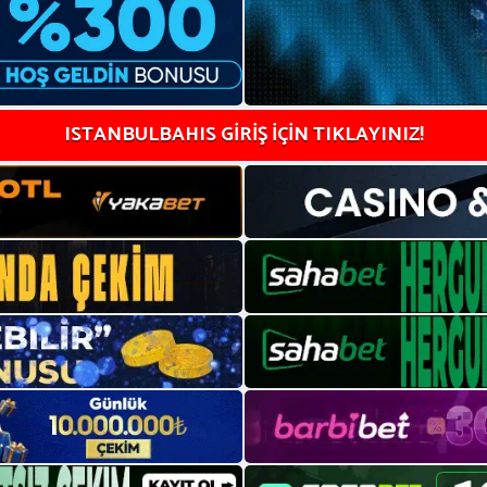
ISTANBULBAHIS GİRİŞ İÇİN TIKLAYINIZ!