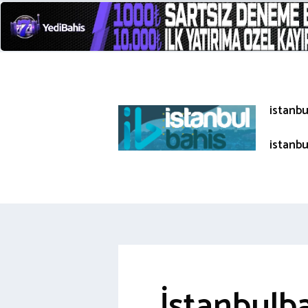
İçeriğe
atla
istanbul
istanbu
İstanbulb