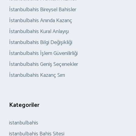
İstanbulbahis Bireysel Bahisler
İstanbulbahis Anında Kazanç
İstanbulbahis Kural Anlayışı
İstanbulbahis Bilgi Değişikliği
İstanbulbahis İşlem Güvenilirliği
İstanbulbahis Geniş Seçenekler
İstanbulbahis Kazanç Sırrı
Kategoriler
istanbulbahis
istanbulbahis Bahis Sitesi