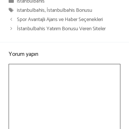
Kategoriler
istanbulbahis
Etiketler
istanbulbahis
,
İstanbulbahis Bonusu
Spor Avantajlı Ajans ve Haber Seçenekleri
İstanbulbahis Yatırım Bonusu Veren Siteler
Yorum yapın
Yorum