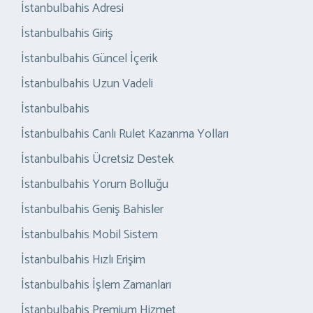
İstanbulbahis Adresi
İstanbulbahis Giriş
İstanbulbahis Güncel İçerik
İstanbulbahis Uzun Vadeli
İstanbulbahis
İstanbulbahis Canlı Rulet Kazanma Yolları
İstanbulbahis Ücretsiz Destek
İstanbulbahis Yorum Bolluğu
İstanbulbahis Geniş Bahisler
İstanbulbahis Mobil Sistem
İstanbulbahis Hızlı Erişim
İstanbulbahis İşlem Zamanları
İstanbulbahis Premium Hizmet