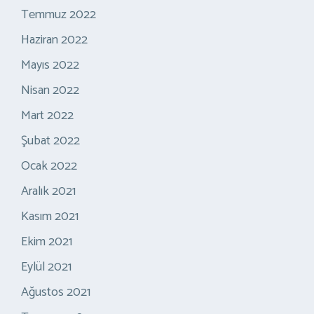
Temmuz 2022
Haziran 2022
Mayıs 2022
Nisan 2022
Mart 2022
Şubat 2022
Ocak 2022
Aralık 2021
Kasım 2021
Ekim 2021
Eylül 2021
Ağustos 2021