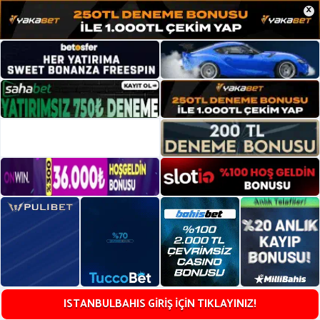
×
ISTANBULBAHIS GİRİŞ İÇİN TIKLAYINIZ!