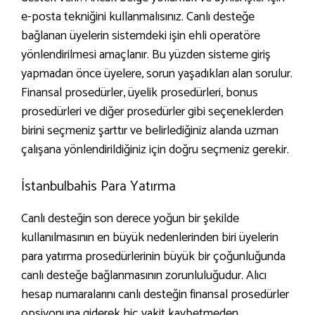
e-posta tekniğini kullanmalısınız. Canlı desteğe
bağlanan üyelerin sistemdeki işin ehli operatöre
yönlendirilmesi amaçlanır. Bu yüzden sisteme giriş
yapmadan önce üyelere, sorun yaşadıkları alan sorulur.
Finansal prosedürler, üyelik prosedürleri, bonus
prosedürleri ve diğer prosedürler gibi seçeneklerden
birini seçmeniz şarttır ve belirlediğiniz alanda uzman
çalışana yönlendirildiğiniz için doğru seçmeniz gerekir.
İstanbulbahis Para Yatırma
Canlı desteğin son derece yoğun bir şekilde
kullanılmasının en büyük nedenlerinden biri üyelerin
para yatırma prosedürlerinin büyük bir çoğunluğunda
canlı desteğe bağlanmasının zorunluluğudur. Alıcı
hesap numaralarını canlı desteğin finansal prosedürler
opsiyonuna giderek hiç vakit kaybetmeden