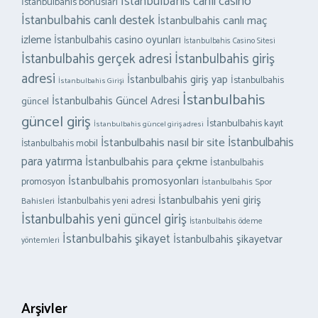
İstanbulbahis canlı casino
İstanbulbahis bonusları
İstanbulbahis canlı destek
İstanbulbahis canlı maç
izleme
İstanbulbahis casino oyunları
İstanbulbahis Casino Sitesi
İstanbulbahis gerçek adresi
İstanbulbahis giriş
adresi
İstanbulbahis giriş yap
İstanbulbahis
İstanbulbahis Girişi
İstanbulbahis
İstanbulbahis Güncel Adresi
güncel
güncel giriş
İstanbulbahis kayıt
İstanbulbahis güncel giriş adresi
İstanbulbahis
İstanbulbahis nasıl bir site
İstanbulbahis mobil
para yatırma
İstanbulbahis para çekme
İstanbulbahis
İstanbulbahis promosyonları
promosyon
İstanbulbahis Spor
İstanbulbahis yeni giriş
İstanbulbahis yeni adresi
Bahisleri
İstanbulbahis yeni güncel giriş
İstanbulbahis ödeme
İstanbulbahis şikayet
İstanbulbahis şikayetvar
yöntemleri
Arşivler