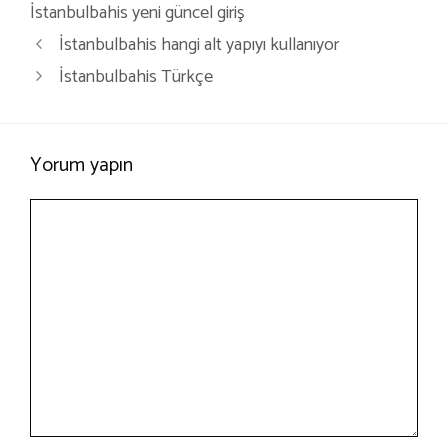
İstanbulbahis yeni güncel giriş
İstanbulbahis hangi alt yapıyı kullanıyor
İstanbulbahis Türkçe
Yorum yapın
Yorum