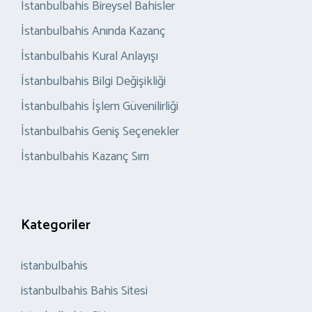
İstanbulbahis Bireysel Bahisler
İstanbulbahis Anında Kazanç
İstanbulbahis Kural Anlayışı
İstanbulbahis Bilgi Değişikliği
İstanbulbahis İşlem Güvenilirliği
İstanbulbahis Geniş Seçenekler
İstanbulbahis Kazanç Sırrı
Kategoriler
istanbulbahis
istanbulbahis Bahis Sitesi