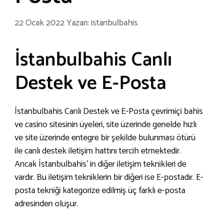
22 Ocak 2022
Yazarı:
istanbulbahis
İstanbulbahis Canlı
Destek ve E-Posta
İstanbulbahis Canlı Destek ve E-Posta çevrimiçi bahis
ve casino sitesinin üyeleri, site üzerinde genelde hızlı
ve site üzerinde entegre bir şekilde bulunması ötürü
ile canlı destek iletişim hattını tercih etmektedir.
Ancak İstanbulbahis’ in diğer iletişim teknikleri de
vardır. Bu iletişim tekniklerin bir diğeri ise E-postadır. E-
posta tekniği kategorize edilmiş üç farklı e-posta
adresinden oluşur.