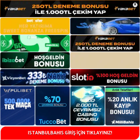
×
ISTANBULBAHIS GİRİŞ İÇİN TIKLAYINIZ!