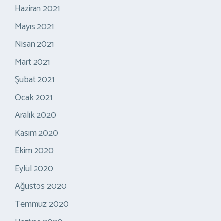
Haziran 2021
Mayıs 2021
Nisan 2021
Mart 2021
Şubat 2021
Ocak 2021
Aralık 2020
Kasım 2020
Ekim 2020
Eylül 2020
Ağustos 2020
Temmuz 2020