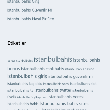
istanbulbahis Giriş
istanbulbahis Güvenilir Mi
istanbulbahis Nasıl Bir Site
Etiketler
istanbulbahis
istanbulbahis
adresi i̇stanbulbahis
bonus
istanbulbahis canlı bahis
istanbulbahis casino
istanbulbahis giriş
istanbulbahis güvenilir mi
istanbulbahis kaç oldu
istanbulbahis slot
istanbulbahis sitesi
istanbulbahis twitter
istanbulbahis tv
istanbulbahis
İstanbulbahis Adresi
üyelik
istanbulbahis şikayet var
İstanbulbahis bahis sitesi
İstanbulbahis bahis