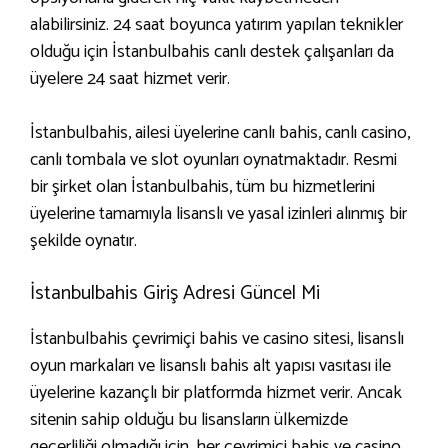
alabilirsiniz. 24 saat boyunca yatırım yapılan teknikler
olduğu için İstanbulbahis canlı destek çalışanları da
üyelere 24 saat hizmet verir.
İstanbulbahis, ailesi üyelerine canlı bahis, canlı casino,
canlı tombala ve slot oyunları oynatmaktadır. Resmi
bir şirket olan İstanbulbahis, tüm bu hizmetlerini
üyelerine tamamıyla lisanslı ve yasal izinleri alınmış bir
şekilde oynatır.
İstanbulbahis Giriş Adresi Güncel Mi
İstanbulbahis çevrimiçi bahis ve casino sitesi, lisanslı
oyun markaları ve lisanslı bahis alt yapısı vasıtası ile
üyelerine kazançlı bir platformda hizmet verir. Ancak
sitenin sahip olduğu bu lisansların ülkemizde
geçerliliği olmadığı için, her çevrimiçi bahis ve casino