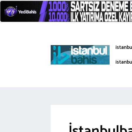
İçeriğe
atla
istanbul
istanbu
İstanbulba