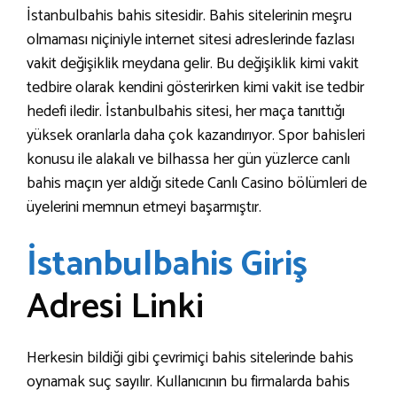
İstanbulbahis bahis sitesidir. Bahis sitelerinin meşru
olmaması niçiniyle internet sitesi adreslerinde fazlası
vakit değişiklik meydana gelir. Bu değişiklik kimi vakit
tedbire olarak kendini gösterirken kimi vakit ise tedbir
hedefi iledir. İstanbulbahis sitesi, her maça tanıttığı
yüksek oranlarla daha çok kazandırıyor. Spor bahisleri
konusu ile alakalı ve bilhassa her gün yüzlerce canlı
bahis maçın yer aldığı sitede Canlı Casino bölümleri de
üyelerini memnun etmeyi başarmıştır.
İstanbulbahis Giriş
Adresi Linki
Herkesin bildiği gibi çevrimiçi bahis sitelerinde bahis
oynamak suç sayılır. Kullanıcının bu firmalarda bahis