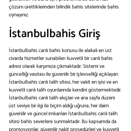
çözüm ürettiklerinden bilindik bahis sitelerinde bahis
oynayınız.
İstanbulbahis Giriş
İstanbulbahis canlı bahis konusu ile alakalı en üst
civarda hizmetler sunabilen kuvvetli bir canlı bahis
adresi olarak karşımıza çıkmaktadır. Sistemi ve
güncelliği vasıtası ile güvenilir bir işlevselliği açıklayan
İstanbulbahis canlı talih sitesi, her vakit en iyisi ve en
kuvvetli canlı talih oyunlarında kendini göstermektedir.
İstanbulbahis canlı talih akışları ve ana sayfa düzeni
üst seviye bir ilgi ile biçim aldığı uğruna, her daim
güvenilir ve güncel imkanları İstanbulbahis canlı talih
sitesi bahis severlere sunmaktadır. Bu kapsamda da
promosyonlar, güvenilir nakit prosedürleri ve kuvvetli