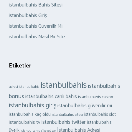
istanbulbahis Bahis Sitesi
istanbulbahis Giriş
istanbulbahis Güvenilir Mi
istanbulbahis Nasıl Bir Site
Etiketler
istanbulbahis
istanbulbahis
adresi i̇stanbulbahis
bonus
istanbulbahis canlı bahis
istanbulbahis casino
istanbulbahis giriş
istanbulbahis güvenilir mi
istanbulbahis kaç oldu
istanbulbahis slot
istanbulbahis sitesi
istanbulbahis twitter
istanbulbahis tv
istanbulbahis
İstanbulbahis Adresi
üyelik
istanbulbahis şikayet var