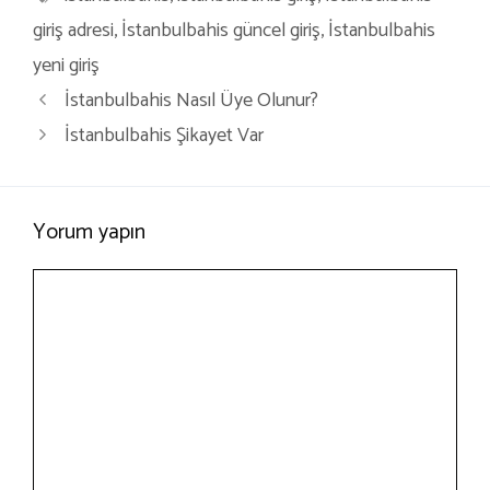
giriş adresi
,
İstanbulbahis güncel giriş
,
İstanbulbahis
yeni giriş
İstanbulbahis Nasıl Üye Olunur?
İstanbulbahis Şikayet Var
Yorum yapın
Yorum