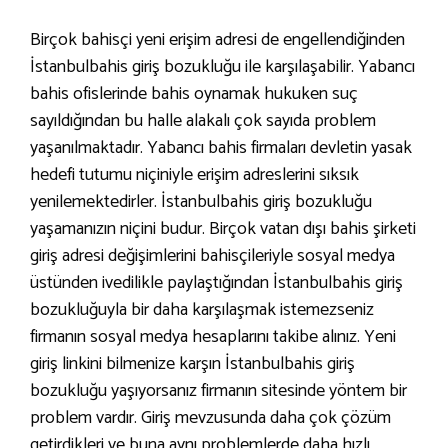
Birçok bahisçi yeni erişim adresi de engellendiğinden
İstanbulbahis giriş bozukluğu ile karşılaşabilir. Yabancı
bahis ofislerinde bahis oynamak hukuken suç
sayıldığından bu halle alakalı çok sayıda problem
yaşanılmaktadır. Yabancı bahis firmaları devletin yasak
hedefi tutumu niçiniyle erişim adreslerini sıksık
yenilemektedirler. İstanbulbahis giriş bozukluğu
yaşamanızın niçini budur. Birçok vatan dışı bahis şirketi
giriş adresi değişimlerini bahisçileriyle sosyal medya
üstünden ivedilikle paylaştığından İstanbulbahis giriş
bozukluğuyla bir daha karşılaşmak istemezseniz
firmanın sosyal medya hesaplarını takibe alınız. Yeni
giriş linkini bilmenize karşın İstanbulbahis giriş
bozukluğu yaşıyorsanız firmanın sitesinde yöntem bir
problem vardır. Giriş mevzusunda daha çok çözüm
getirdikleri ve buna aynı problemlerde daha hızlı