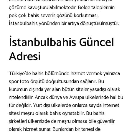
çözüme kavuşturulabilmektedir. Belge taleplerinin
pek çok bahis severin gözünü korkutması,
İstanbulbahis yönünden bir artıya dönüştürülmüştür.
İstanbulbahis Güncel
Adresi
Türkiye’de bahis bölümünde hizmet vermek yalnızca
spor toto örgütü doğrultusundan sağlanır. Bu
kurumun dışında yer alan bütün siteler yasadışı olarak
nitelendirilir. Ancak dünya ve Avrupa ülkelerinde hal bu
tür değildir. Yurt dışı ülkelerde onlarca sayıda internet
sitesi meşru olarak bahis oynatabilir. Bu bahis
şirketleri ülkemizde de meşru olmasa bile güvenilir
olarak hizmet sunar. Bunlardan bir tanesi de