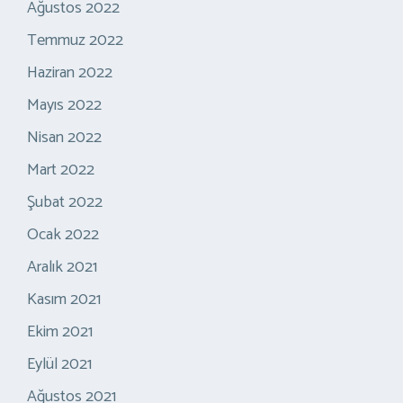
Ağustos 2022
Temmuz 2022
Haziran 2022
Mayıs 2022
Nisan 2022
Mart 2022
Şubat 2022
Ocak 2022
Aralık 2021
Kasım 2021
Ekim 2021
Eylül 2021
Ağustos 2021