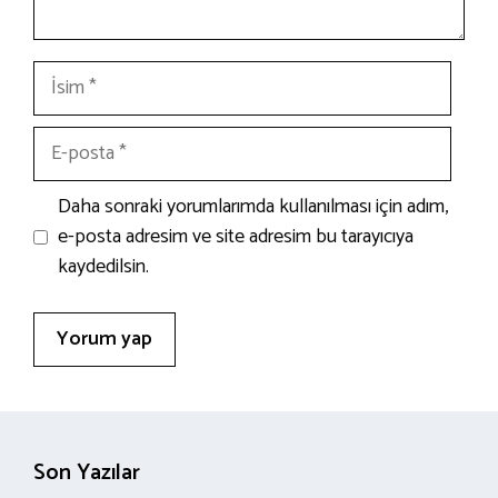
İsim
E-
posta
İnternet
Daha sonraki yorumlarımda kullanılması için adım,
sitesi
e-posta adresim ve site adresim bu tarayıcıya
kaydedilsin.
Son Yazılar