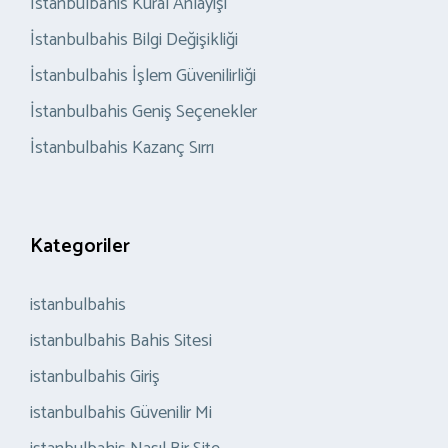
İstanbulbahis Kural Anlayışı
İstanbulbahis Bilgi Değişikliği
İstanbulbahis İşlem Güvenilirliği
İstanbulbahis Geniş Seçenekler
İstanbulbahis Kazanç Sırrı
Kategoriler
istanbulbahis
istanbulbahis Bahis Sitesi
istanbulbahis Giriş
istanbulbahis Güvenilir Mi