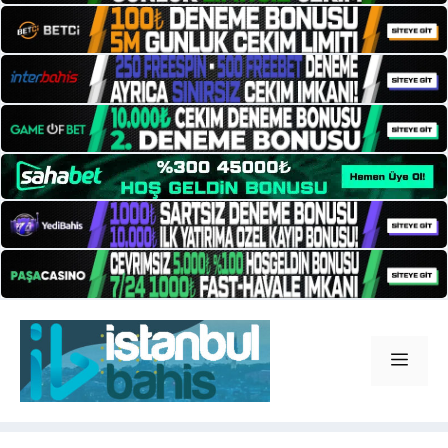
İçeriğe
atla
Men