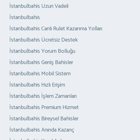
İstanbulbahis Uzun Vadeli
İstanbulbahis
İstanbulbahis Canlı Rulet Kazanma Yolları
İstanbulbahis Ücretsiz Destek
İstanbulbahis Yorum Bolluğu
İstanbulbahis Geniş Bahisler
İstanbulbahis Mobil Sistem
İstanbulbahis Hızlı Erişim
İstanbulbahis İşlem Zamanları
İstanbulbahis Premium Hizmet
İstanbulbahis Bireysel Bahisler
İstanbulbahis Anında Kazanç