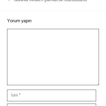
Güvenilir Aktarım İşlemleri ile İstanbulbahis
Yorum yapın
Yorum
İsim