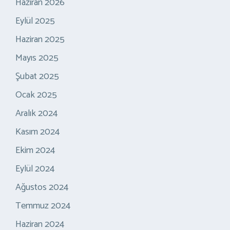
Haziran 2026
Eylül 2025
Haziran 2025
Mayıs 2025
Şubat 2025
Ocak 2025
Aralık 2024
Kasım 2024
Ekim 2024
Eylül 2024
Ağustos 2024
Temmuz 2024
Haziran 2024