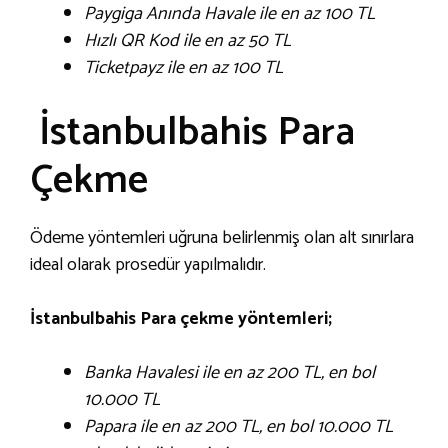
Paygiga Anında Havale ile en az 100 TL
Hızlı QR Kod ile en az 50 TL
Ticketpayz ile en az 100 TL
İstanbulbahis Para
Çekme
Ödeme yöntemleri uğruna belirlenmiş olan alt sınırlara
ideal olarak prosedür yapılmalıdır.
İstanbulbahis Para çekme yöntemleri;
Banka Havalesi ile en az 200 TL, en bol
10.000 TL
Papara ile en az 200 TL, en bol 10.000 TL