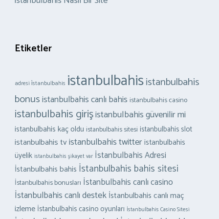
istanbulbahis Nasıl Bir Site
Etiketler
istanbulbahis
istanbulbahis
adresi i̇stanbulbahis
bonus
istanbulbahis canlı bahis
istanbulbahis casino
istanbulbahis giriş
istanbulbahis güvenilir mi
istanbulbahis kaç oldu
istanbulbahis slot
istanbulbahis sitesi
istanbulbahis twitter
istanbulbahis tv
istanbulbahis
İstanbulbahis Adresi
üyelik
istanbulbahis şikayet var
İstanbulbahis bahis sitesi
İstanbulbahis bahis
İstanbulbahis canlı casino
İstanbulbahis bonusları
İstanbulbahis canlı destek
İstanbulbahis canlı maç
izleme
İstanbulbahis casino oyunları
İstanbulbahis Casino Sitesi