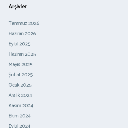
Arşivler
Temmuz 2026
Haziran 2026
Eylül 2025
Haziran 2025
Mayıs 2025
Şubat 2025
Ocak 2025
Aralık 2024
Kasım 2024
Ekim 2024
Eylül 2024