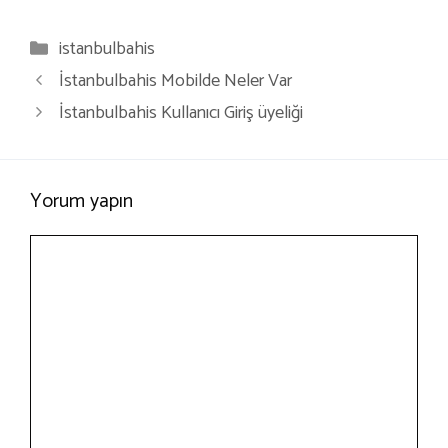
Kategoriler
istanbulbahis
İstanbulbahis Mobilde Neler Var
İstanbulbahis Kullanıcı Giriş üyeliği
Yorum yapın
Yorum