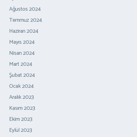
Ağustos 2024
Temmuz 2024
Haziran 2024
Mayıs 2024
Nisan 2024
Mart 2024
Şubat 2024
Ocak 2024
Aralık 2023
Kasım 2023
Ekim 2023
Eylül 2023