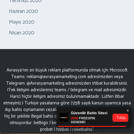
Temmuz 2020
Haziran 2020
Mayıs 2020
Nisan 2020
Avrasya'nın en büyük reklam platformunda olmak için Microsoft
Teams:
reklam@avrasyamarketing.com
adresimizden veya
Telegram: @Avrasyamarketing adresimizden irtibat kurabilirsiniz.
(Tek iletişim adreslerimiz teams / telegram ve mail adresimizdir.
Harici hiçbir iletişim adresimiz bulunmamaktadır. Lütfen itibar
etmeyiniz.) Türkiye yasalarına göre 7258 sayılı kanun uyarınca yasa
dışı bahis oynamanın cezaları mevcuttur. Şu an bulunduğunuz site
hiç bir şekilde illegal bahis oyunları oynatmıyor ve oynamaya aracı
olmuyordur.
betbigo
|
betikent
|
casinoziga
|
bet11
|
betarina
|
probet
|
hititbet
|
roketbahis
"