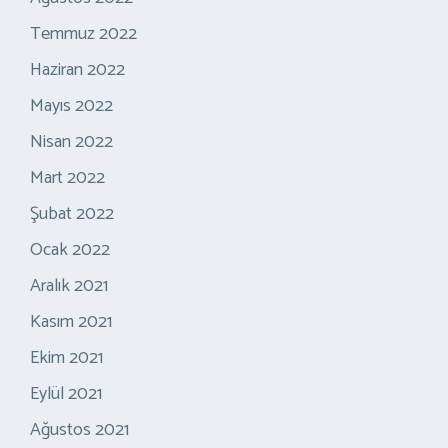
Temmuz 2022
Haziran 2022
Mayıs 2022
Nisan 2022
Mart 2022
Şubat 2022
Ocak 2022
Aralık 2021
Kasım 2021
Ekim 2021
Eylül 2021
Ağustos 2021