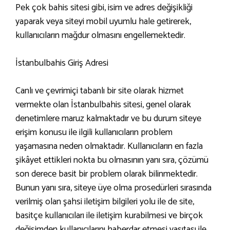
Pek çok bahis sitesi gibi, isim ve adres değişikliği
yaparak veya siteyi mobil uyumlu hale getirerek,
kullanıcıların mağdur olmasını engellemektedir.
İstanbulbahis Giriş Adresi
Canlı ve çevrimiçi tabanlı bir site olarak hizmet
vermekte olan İstanbulbahis sitesi, genel olarak
denetimlere maruz kalmaktadır ve bu durum siteye
erişim konusu ile ilgili kullanıcıların problem
yaşamasına neden olmaktadır. Kullanıcıların en fazla
şikâyet ettikleri nokta bu olmasının yanı sıra, çözümü
son derece basit bir problem olarak bilinmektedir.
Bunun yanı sıra, siteye üye olma prosedürleri sırasında
verilmiş olan şahsi iletişim bilgileri yolu ile de site,
basitçe kullanıcıları ile iletişim kurabilmesi ve birçok
değişimden kullanıcılarını haberdar etmesi vasıtası ile,