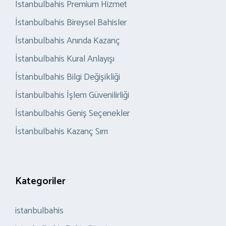
İstanbulbahis Premium Hizmet
İstanbulbahis Bireysel Bahisler
İstanbulbahis Anında Kazanç
İstanbulbahis Kural Anlayışı
İstanbulbahis Bilgi Değişikliği
İstanbulbahis İşlem Güvenilirliği
İstanbulbahis Geniş Seçenekler
İstanbulbahis Kazanç Sırrı
Kategoriler
istanbulbahis