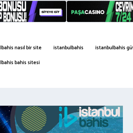
bahis nasıl bir site
istanbulbahis
istanbulbahis güv
lbahis bahis sitesi