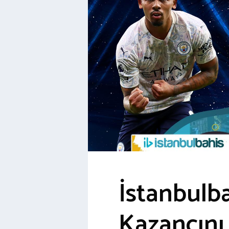
İstanbulb
Kazancın