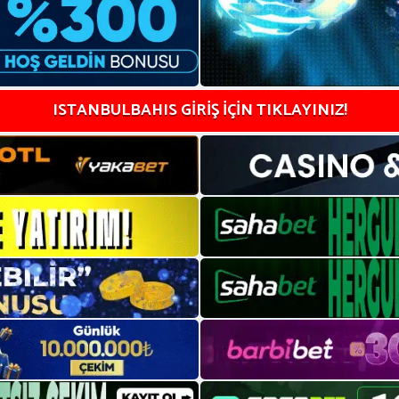
ISTANBULBAHIS GİRİŞ İÇİN TIKLAYINIZ!