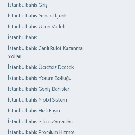
İstanbulbahis Giriş
İstanbulbahis Güncel İçerik
İstanbulbahis Uzun Vadeli
İstanbulbahis
İstanbulbahis Canlı Rulet Kazanma
Yolları
İstanbulbahis Ücretsiz Destek
İstanbulbahis Yorum Bolluğu
İstanbulbahis Geniş Bahisler
İstanbulbahis Mobil Sistem
İstanbulbahis Hızlı Erişim
İstanbulbahis İşlem Zamanları
İstanbulbahis Premium Hizmet