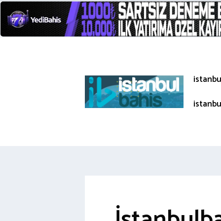
İçeriğe
atla
istanbul
istanbu
İstanbulb