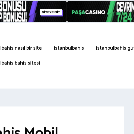
bahis nasıl bir site
istanbulbahis
istanbulbahis güv
lbahis bahis sitesi
ahis Mobil