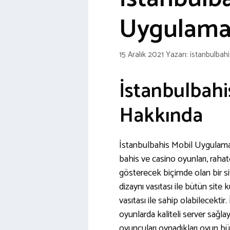
Uygulama
15 Aralık 2021
Yazarı:
istanbulbahi
İstanbulbah
Hakkında
İstanbulbahis Mobil Uygulaması
bahis ve casino oyunları, raha
gösterecek biçimde olan bir sit
dizaynı vasıtası ile bütün site
vasıtası ile sahip olabilecektir
oyunlarda kaliteli server sağlayı
oyuncuları oynadıkları oyun 