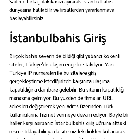
Sadece birkaç dakikanızı ayırarak İstanbulbahis
dünyasına katılabilir ve fırsatlardan yararlanmaya
başlayabilirsiniz.
İstanbulbahis Giriş
Birçok bahis severin de bildiği gibi yabancı kökenli
siteler, Türkiye’de ulaşım engeline takılıyor. Yani
Türkiye IP numaraları ile bu sitelere giriş
gerçekleştirme istediğinizde karşınıza ulaşıma
kapatıldığına dair ibare gelebilir. Bu sitenin kapatıldığı
manasına gelmiyor. Bu yüzden de firmalar, URL
adresleri değiştirerek yeni adres üzerinden Türk
kullanıcılarına hizmet vermeye devam ediyor. Böyle bir
haller karşılaşırsanız İstanbulbahis giriş uğruna alttaki
resme tıklayabilir ya da sitemizdeki linkleri kullanarak