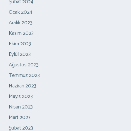
Şubat 2024
Ocak 2024
Aralık 2023
Kasım 2023
Ekim 2023
Eylül 2023
Ağustos 2023
Temmuz 2023
Haziran 2023
Mayıs 2023
Nisan 2023
Mart 2023
Şubat 2023