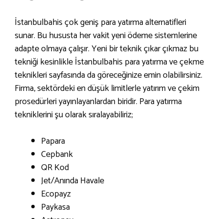
İstanbulbahis çok geniş para yatırma alternatifleri
sunar. Bu hususta her vakit yeni ödeme sistemlerine
adapte olmaya çalışır. Yeni bir teknik çıkar çıkmaz bu
tekniği kesinlikle İstanbulbahis para yatırma ve çekme
teknikleri sayfasında da göreceğinize emin olabilirsiniz.
Firma, sektördeki en düşük limitlerle yatırım ve çekim
prosedürleri yayınlayanlardan biridir. Para yatırma
tekniklerini şu olarak sıralayabiliriz;
Papara
Cepbank
QR Kod
Jet/Anında Havale
Ecopayz
Paykasa