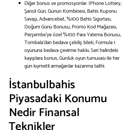
Diğer bonus ve promosyonlar: IPhone Lottery,
Şanslı Gün, Günün Kombinesi, Bahis Kuponu
Savaşı, Advancebet, %100 Bahis Sigortası,
Doğum Günü Bonusu, Promo Kod Mağazası,
Perşembe’ye özel %100 Para Yatırma Bonusu,
Tombala’dan bedava çekiliş bileti, Formula 1
oyununa bedava çevirme hakkı, Seri halindeki
kayıplara bonus, Günlük oyun turnuvası ile her
gün kıymetli armağanlar kazanma talihi.
İstanbulbahis
Piyasadaki Konumu
Nedir Finansal
Teknikler