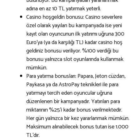
bulunuyor. Bu kampanyadan yararlanmak
adına en az 10 TL yatırmak yeterli.
Casino hoşgeldin bonusu: Casino severlere
özel olarak yayılan bu kampanyada ise yeni
kayıt olan oyuncunun ilk yatırımı uğruna 300
Euro’ya (ya da karşılığı TL) kadar casino hoş
geldiniz bonusu veriliyor. %100 verdiği bu
bonusu yalnızca slot oyunlarında kullanmak
mümkün.
Para yatırma bonusları: Papara, Jeton cüzdan,
Paykasa ya da AstroPay teknikleri ile para
yatırmayı tercih eden oyuncular uğruna
düzenlenen bir kampanyadır. Yatırılan para
miktarının %25’i kadar bonus verilmektedir.
Her gün yalnızca bir kez yararlanmak mümkün.
Maksimum alınabilecek bonus tutarı ise 1.000
TL’dır.