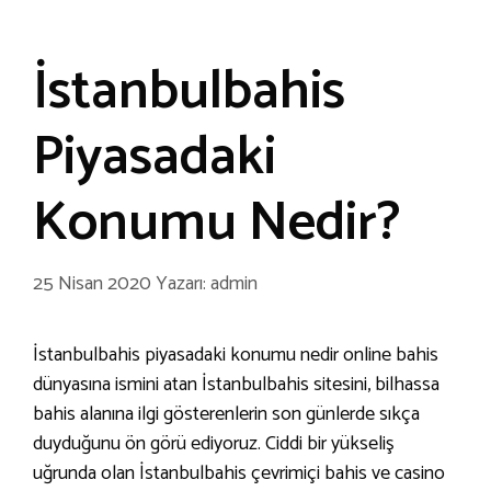
İstanbulbahis
Piyasadaki
Konumu Nedir?
25 Nisan 2020
Yazarı:
admin
İstanbulbahis piyasadaki konumu nedir online bahis
dünyasına ismini atan İstanbulbahis sitesini, bilhassa
bahis alanına ilgi gösterenlerin son günlerde sıkça
duyduğunu ön görü ediyoruz. Ciddi bir yükseliş
uğrunda olan İstanbulbahis çevrimiçi bahis ve casino