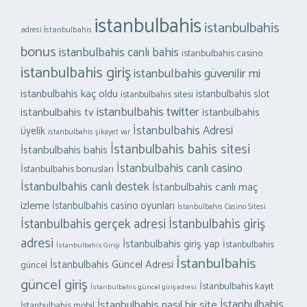
istanbulbahis
istanbulbahis
adresi i̇stanbulbahis
bonus
istanbulbahis canlı bahis
istanbulbahis casino
istanbulbahis giriş
istanbulbahis güvenilir mi
istanbulbahis kaç oldu
istanbulbahis slot
istanbulbahis sitesi
istanbulbahis twitter
istanbulbahis tv
istanbulbahis
İstanbulbahis Adresi
üyelik
istanbulbahis şikayet var
İstanbulbahis bahis sitesi
İstanbulbahis bahis
İstanbulbahis canlı casino
İstanbulbahis bonusları
İstanbulbahis canlı destek
İstanbulbahis canlı maç
izleme
İstanbulbahis casino oyunları
İstanbulbahis Casino Sitesi
İstanbulbahis gerçek adresi
İstanbulbahis giriş
adresi
İstanbulbahis giriş yap
İstanbulbahis
İstanbulbahis Girişi
İstanbulbahis
İstanbulbahis Güncel Adresi
güncel
güncel giriş
İstanbulbahis kayıt
İstanbulbahis güncel giriş adresi
İstanbulbahis
İstanbulbahis nasıl bir site
İstanbulbahis mobil