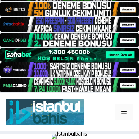
İçeriğe
atla
Men