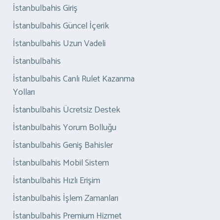
İstanbulbahis Giriş
İstanbulbahis Güncel İçerik
İstanbulbahis Uzun Vadeli
İstanbulbahis
İstanbulbahis Canlı Rulet Kazanma
Yolları
İstanbulbahis Ücretsiz Destek
İstanbulbahis Yorum Bolluğu
İstanbulbahis Geniş Bahisler
İstanbulbahis Mobil Sistem
İstanbulbahis Hızlı Erişim
İstanbulbahis İşlem Zamanları
İstanbulbahis Premium Hizmet