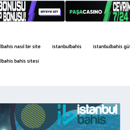
bahis nasıl bir site
istanbulbahis
istanbulbahis güv
lbahis bahis sitesi