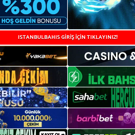
ISTANBULBAHIS GİRİŞ İÇİN TIKLAYINIZ!