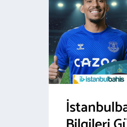
İstanbulba
Bilgileri G