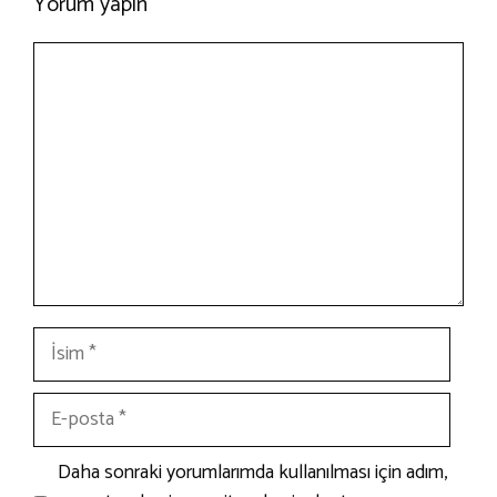
Yorum yapın
Yorum
İsim
E-
posta
İnternet
Daha sonraki yorumlarımda kullanılması için adım,