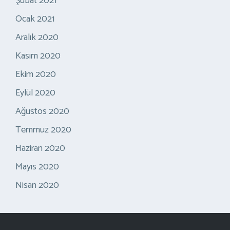
Şubat 2021
Ocak 2021
Aralık 2020
Kasım 2020
Ekim 2020
Eylül 2020
Ağustos 2020
Temmuz 2020
Haziran 2020
Mayıs 2020
Nisan 2020