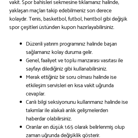
vakit. Spor bahisleri sekmesine tıklamanız halinde,
yaklaşan maçları takip edebilmeniz son derece
kolaydır. Tenis, basketbol, futbol, hentbol gibi değişik
spor çeşitleri üstünden kupon hazırlayabilirsiniz.
Düzenli yatırım programınız halinde başarı
sağlamanız kolay duruma gelir.
Genel, faaliyet ve toplu manzarası vasıtası ile
sayfayı dilediğiniz gibi kullanabilirsiniz.
Merak ettiğiniz bir soru olması halinde ise
etkileşim servisleri en kısa vakit uğrunda
cevaplar.
Canlı bilgi seksiyonunu kullanmanız halinde ise
takımlar ile alakalı anlık gelişmelerden
haberdar olabilirsiniz.
Oranlar en düşük 1.65 olarak belirlenmiş olup
zaman uğrunda değişiklik gösterir.