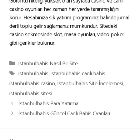
Görüntü niteliği yüksek olan sayfada casino ve canlı
casino oyunları her zaman her yerde tanınmışlığını
korur. Hesabınıza sık yatırım programınız halinde jurnal
derli toplu gelir sağlamanız mümkündür. Sitedeki
casino sekmesinde slot, masa oyunları, video poker
gibi içerikler bulunur.
Kategoriler
istanbulbahis Nasıl Bir Site
Etiketler
istanbulbahis
,
istanbulbahis canlı bahis
,
istanbulbahis casino
,
İstanbulbahis Site İncelemesi
,
istanbulbahis sitesi
İstanbulbahis Para Yatırma
İstanbulbahis Güncel Canlı Bahis Oranları