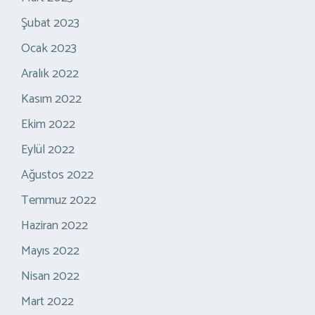
Şubat 2023
Ocak 2023
Aralık 2022
Kasım 2022
Ekim 2022
Eylül 2022
Ağustos 2022
Temmuz 2022
Haziran 2022
Mayıs 2022
Nisan 2022
Mart 2022