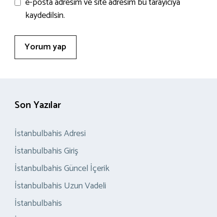
sitesi
e-posta adresim ve site adresim bu tarayıcıya
kaydedilsin.
Son Yazılar
İstanbulbahis Adresi
İstanbulbahis Giriş
İstanbulbahis Güncel İçerik
İstanbulbahis Uzun Vadeli
İstanbulbahis