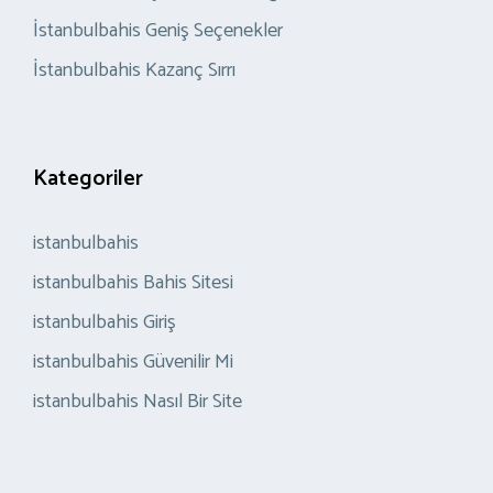
İstanbulbahis Geniş Seçenekler
İstanbulbahis Kazanç Sırrı
Kategoriler
istanbulbahis
istanbulbahis Bahis Sitesi
istanbulbahis Giriş
istanbulbahis Güvenilir Mi
istanbulbahis Nasıl Bir Site