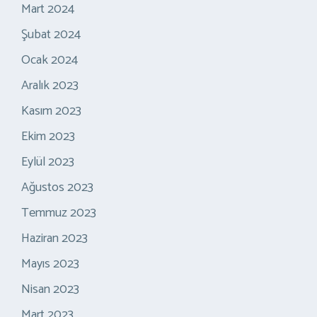
Mart 2024
Şubat 2024
Ocak 2024
Aralık 2023
Kasım 2023
Ekim 2023
Eylül 2023
Ağustos 2023
Temmuz 2023
Haziran 2023
Mayıs 2023
Nisan 2023
Mart 2023