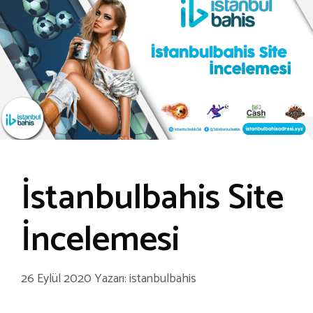
İstanbulbahis Site
İncelemesi
26 Eylül 2020
Yazarı:
istanbulbahis