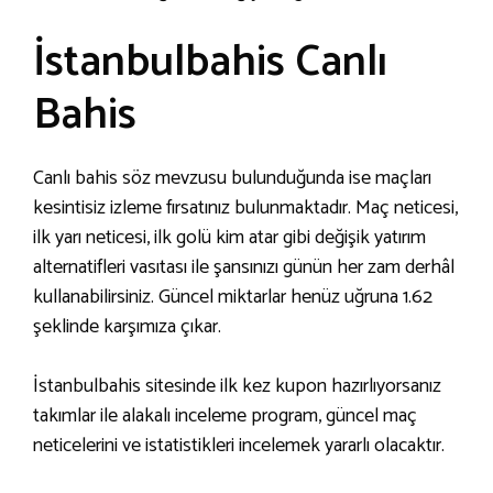
İstanbulbahis Canlı
Bahis
Canlı bahis söz mevzusu bulunduğunda ise maçları
kesintisiz izleme fırsatınız bulunmaktadır. Maç neticesi,
ilk yarı neticesi, ilk golü kim atar gibi değişik yatırım
alternatifleri vasıtası ile şansınızı günün her zam derhâl
kullanabilirsiniz. Güncel miktarlar henüz uğruna 1.62
şeklinde karşımıza çıkar.
İstanbulbahis sitesinde ilk kez kupon hazırlıyorsanız
takımlar ile alakalı inceleme program, güncel maç
neticelerini ve istatistikleri incelemek yararlı olacaktır.