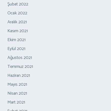
Şubat 2022
Ocak 2022
Aralık 2021
Kasım 2021
Ekim 2021
Eylül 2021
Ağustos 2021
Temmuz 2021
Haziran 2021
Mayıs 2021
Nisan 2021
Mart 2021