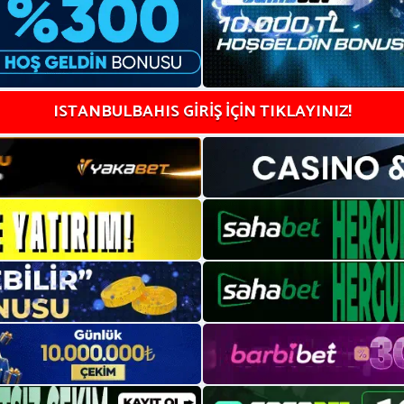
ISTANBULBAHIS GİRİŞ İÇİN TIKLAYINIZ!