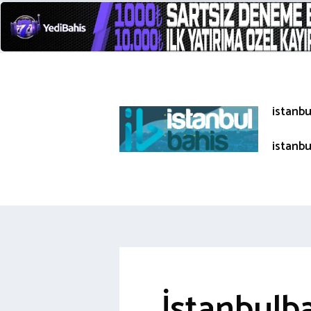
İçeriğe
atla
istanbul
istanbu
İstanbulb