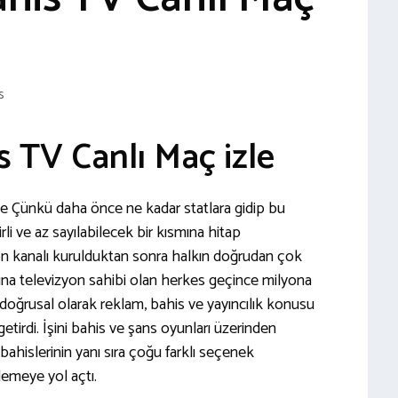
s
s TV Canlı Maç izle
le Çünkü daha önce ne kadar statlara gidip bu
rli ve az sayılabilecek bir kısmına hitap
yon kanalı kurulduktan sonra halkın doğrudan çok
aşına televizyon sahibi olan herkes geçince milyona
 doğrusal olarak reklam, bahis ve yayıncılık konusu
e getirdi. İşini bahis ve şans oyunları üzerinden
bahislerinin yanı sıra çoğu farklı seçenek
lemeye yol açtı.