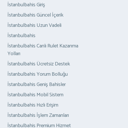
İstanbulbahis Giriş
İstanbulbahis Güncel İçerik
İstanbulbahis Uzun Vadeli
İstanbulbahis
İstanbulbahis Canlı Rulet Kazanma
Yolları
İstanbulbahis Ücretsiz Destek
İstanbulbahis Yorum Bolluğu
İstanbulbahis Geniş Bahisler
İstanbulbahis Mobil Sistem
İstanbulbahis Hızlı Erişim
İstanbulbahis İşlem Zamanları
İstanbulbahis Premium Hizmet