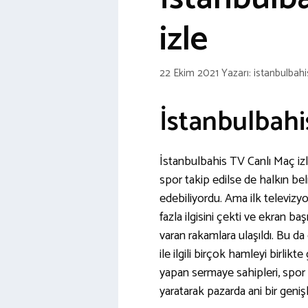
izle
22 Ekim 2021
Yazarı:
istanbulbahi
İstanbulbahi
İstanbulbahis TV Canlı Maç iz
spor takip edilse de halkın beli
edebiliyordu. Ama ilk televiz
fazla ilgisini çekti ve ekran b
varan rakamlara ulaşıldı. Bu da
ile ilgili birçok hamleyi birlikt
yapan sermaye sahipleri, spor 
yaratarak pazarda ani bir geniş