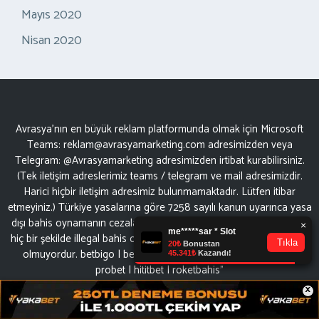
Mayıs 2020
Nisan 2020
Avrasya'nın en büyük reklam platformunda olmak için Microsoft
Teams:
reklam@avrasyamarketing.com
adresimizden veya
Telegram: @Avrasyamarketing adresimizden irtibat kurabilirsiniz.
(Tek iletişim adreslerimiz teams / telegram ve mail adresimizdir.
Harici hiçbir iletişim adresimiz bulunmamaktadır. Lütfen itibar
etmeyiniz.) Türkiye yasalarına göre 7258 sayılı kanun uyarınca yasa
dışı bahis oynamanın cezaları mevcuttur. Şu an bulunduğunuz site
hiç bir şekilde illegal bahis oyunları oynatmıyor ve oynamaya aracı
olmuyordur.
betbigo
|
betikent
|
casinoziga
|
bet11
|
betarina
|
probet
|
hititbet
|
roketbahis
"
×