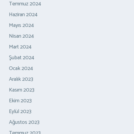
Temmuz 2024
Haziran 2024
Mayıs 2024
Nisan 2024
Mart 2024
Şubat 2024
Ocak 2024
Aralık 2023
Kasım 2023
Ekim 2023
Eylül 2023
Ağustos 2023
Temmuz 2023