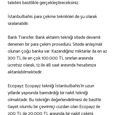
talebini basitlikle gerçekleştireceksiniz.
İstanbulbahis para çekme teknikleri de şu olarak
sıralanabilir;
Bank Transfer: Bank aktarım tekniği sitede devamlı
denenen bir para çekim prosedürü. Sitede anlaşmalı
olunan çoğu banka var. Kazandığınız miktarlar da en az
300 TL ile en çok 100.000 TL sınırları arasında
ücretsiz olarak, 12 ile 48 saat arasında hesabınıza
aktarılabilmektedir.
Ecopayz: Ecopayz tekniği İstanbulbahis’in uzun
yıllardır yapısında barındırdığı bir nakit tekniği
olmaktadır. Bu tekniğin değerlendirilmesi de basittir.
Gayet olumlu bir çevrimiçi cüzdan olan Ecopayz ile
200 TL ile 20.000 TL arasında bir nakit çekimi