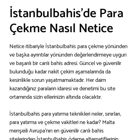
İstanbulbahis’de Para
Çekme Nasıl Netice
Netice itibariyle İstanbulbahis para çekme yönünden
ve başka ayrıntılar yönünden değerlendirmeye uygun
ve başarılı bir canlı bahis adresi. Güncel ve güvenilir
bulunduğu kadar nakit çekim aşamalarında da
kesinlikle sorun yaşatmamaktadır. Her daim
kazandığınız paraların idaresi ve denetimi bu site
ortamında sizin ellerinizin altında olacaktır.
İstanbulbahis para yatırma teknikleri neler, sınırları,
para yatırma ve çekme vakitleri ne kadar? Malta
menşeili Avrupa’nın en güvenilir canlı bahis
sitelerinden İstanbulbahis ödeme alternatiflerinin