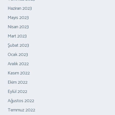
Haziran 2023
Mayıs 2023
Nisan 2023
Mart 2023
Şubat 2023
Ocak 2023
Aralık 2022
Kasım 2022
Ekim 2022
Eylül 2022
Ağustos 2022
Temmuz 2022