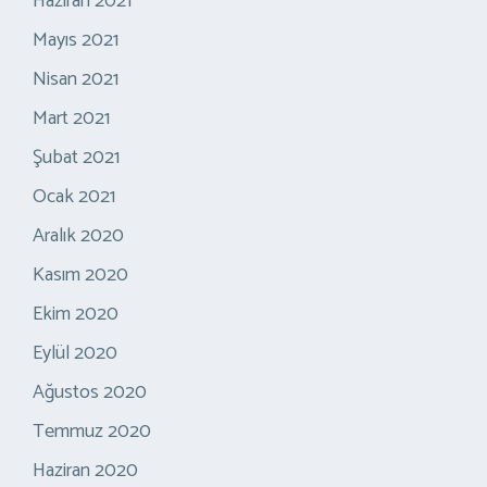
Haziran 2021
Mayıs 2021
Nisan 2021
Mart 2021
Şubat 2021
Ocak 2021
Aralık 2020
Kasım 2020
Ekim 2020
Eylül 2020
Ağustos 2020
Temmuz 2020
Haziran 2020