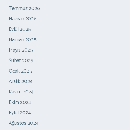
Temmuz 2026
Haziran 2026
Eylül 2025
Haziran 2025
Mayıs 2025
Şubat 2025
Ocak 2025
Aralık 2024
Kasım 2024
Ekim 2024
Eylül 2024
Ağustos 2024