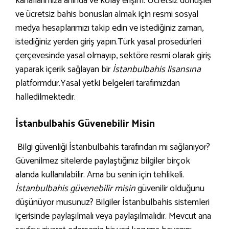
kanallarımıza anında ve kolay erişim. Ücretsiz dönüşler
ve ücretsiz bahis bonusları almak için resmi sosyal
medya hesaplarımızı takip edin ve istediğiniz zaman,
istediğiniz yerden giriş yapın.Türk yasal prosedürleri
çerçevesinde yasal olmayıp, sektöre resmi olarak giriş
yaparak içerik sağlayan bir
İstanbulbahis lisansına
platformdur.Yasal yetki belgeleri tarafımızdan
halledilmektedir.
İstanbulbahis Güvenebilir Misin
Bilgi güvenliği İstanbulbahis tarafından mı sağlanıyor?
Güvenilmez sitelerde paylaştığınız bilgiler birçok
alanda kullanılabilir. Ama bu senin için tehlikeli.
İstanbulbahis güvenebilir misin
güvenilir olduğunu
düşünüyor musunuz? Bilgiler İstanbulbahis sistemleri
içerisinde paylaşılmalı veya paylaşılmalıdır. Mevcut ana