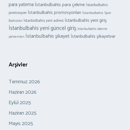
para yatırma
İstanbulbahis para çekme
İstanbulbahis
İstanbulbahis promosyonları
promosyon
İstanbulbahis Spor
İstanbulbahis yeni giriş
İstanbulbahis yeni adresi
Bahisleri
İstanbulbahis yeni güncel giriş
İstanbulbahis ödeme
İstanbulbahis şikayet
İstanbulbahis şikayetvar
yöntemleri
Arşivler
Temmuz 2026
Haziran 2026
Eylül 2025
Haziran 2025
Mayıs 2025