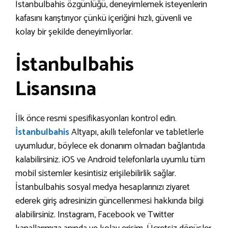
İstanbulbahis özgünlüğü, deneyimlemek isteyenlerin
kafasını karıştırıyor çünkü içeriğini hızlı, güvenli ve
kolay bir şekilde deneyimliyorlar.
İstanbulbahis
Lisansına
İlk önce resmi spesifikasyonları kontrol edin.
İstanbulbahis
Altyapı, akıllı telefonlar ve tabletlerle
uyumludur, böylece ek donanım olmadan bağlantıda
kalabilirsiniz. iOS ve Android telefonlarla uyumlu tüm
mobil sistemler kesintisiz erişilebilirlik sağlar.
İstanbulbahis sosyal medya hesaplarınızı ziyaret
ederek giriş adresinizin güncellenmesi hakkında bilgi
alabilirsiniz. Instagram, Facebook ve Twitter