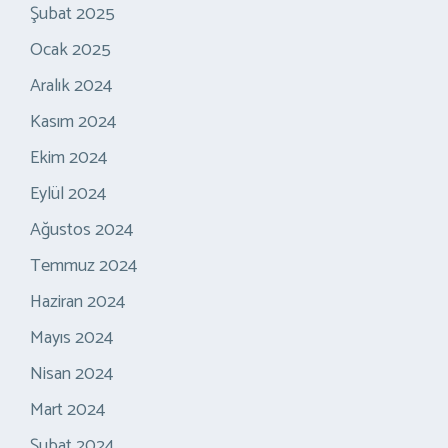
Şubat 2025
Ocak 2025
Aralık 2024
Kasım 2024
Ekim 2024
Eylül 2024
Ağustos 2024
Temmuz 2024
Haziran 2024
Mayıs 2024
Nisan 2024
Mart 2024
Şubat 2024