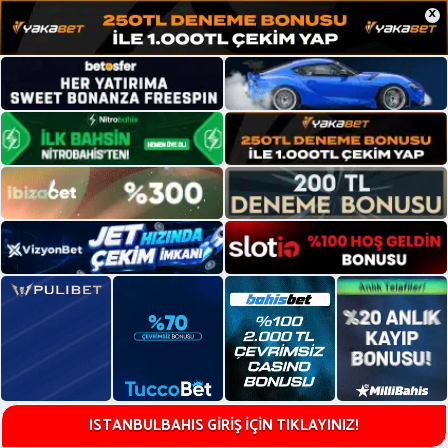
×
ISTANBULBAHIS GİRİŞ İÇİN TIKLAYINIZ!