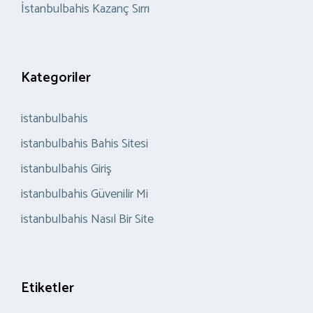
İstanbulbahis Kazanç Sırrı
Kategoriler
istanbulbahis
istanbulbahis Bahis Sitesi
istanbulbahis Giriş
istanbulbahis Güvenilir Mi
istanbulbahis Nasıl Bir Site
Etiketler