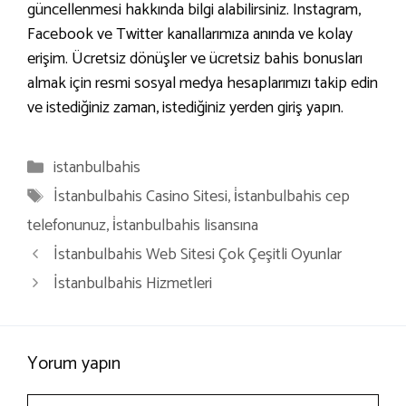
güncellenmesi hakkında bilgi alabilirsiniz. Instagram,
Facebook ve Twitter kanallarımıza anında ve kolay
erişim. Ücretsiz dönüşler ve ücretsiz bahis bonusları
almak için resmi sosyal medya hesaplarımızı takip edin
ve istediğiniz zaman, istediğiniz yerden giriş yapın.
Kategoriler
istanbulbahis
Etiketler
İstanbulbahis Casino Sitesi
,
i̇stanbulbahis cep
telefonunuz
,
i̇stanbulbahis lisansına
İstanbulbahis Web Sitesi Çok Çeşitli Oyunlar
İstanbulbahis Hizmetleri
Yorum yapın
Yorum