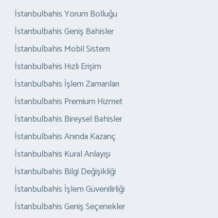
İstanbulbahis Yorum Bolluğu
İstanbulbahis Geniş Bahisler
İstanbulbahis Mobil Sistem
İstanbulbahis Hızlı Erişim
İstanbulbahis İşlem Zamanları
İstanbulbahis Premium Hizmet
İstanbulbahis Bireysel Bahisler
İstanbulbahis Anında Kazanç
İstanbulbahis Kural Anlayışı
İstanbulbahis Bilgi Değişikliği
İstanbulbahis İşlem Güvenilirliği
İstanbulbahis Geniş Seçenekler