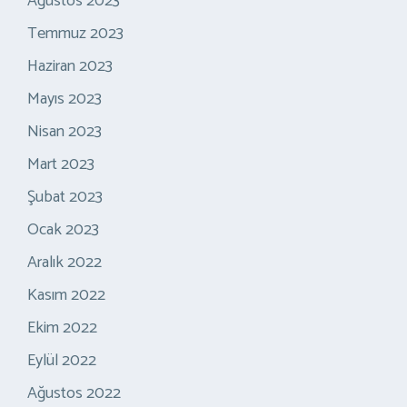
Ağustos 2023
Temmuz 2023
Haziran 2023
Mayıs 2023
Nisan 2023
Mart 2023
Şubat 2023
Ocak 2023
Aralık 2022
Kasım 2022
Ekim 2022
Eylül 2022
Ağustos 2022