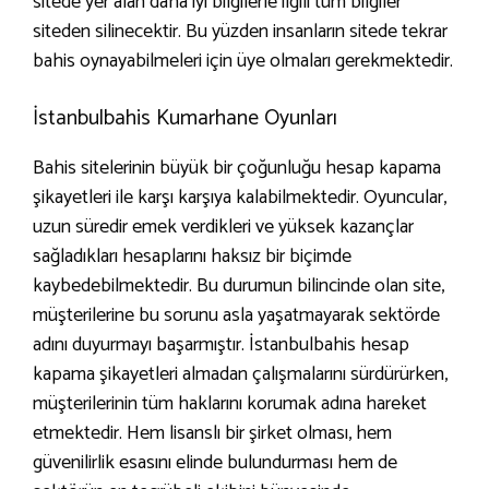
sitede yer alan daha iyi bilgilerle ilgili tüm bilgiler
siteden silinecektir. Bu yüzden insanların sitede tekrar
bahis oynayabilmeleri için üye olmaları gerekmektedir.
İstanbulbahis Kumarhane Oyunları
Bahis sitelerinin büyük bir çoğunluğu hesap kapama
şikayetleri ile karşı karşıya kalabilmektedir. Oyuncular,
uzun süredir emek verdikleri ve yüksek kazançlar
sağladıkları hesaplarını haksız bir biçimde
kaybedebilmektedir. Bu durumun bilincinde olan site,
müşterilerine bu sorunu asla yaşatmayarak sektörde
adını duyurmayı başarmıştır. İstanbulbahis hesap
kapama şikayetleri almadan çalışmalarını sürdürürken,
müşterilerinin tüm haklarını korumak adına hareket
etmektedir. Hem lisanslı bir şirket olması, hem
güvenilirlik esasını elinde bulundurması hem de