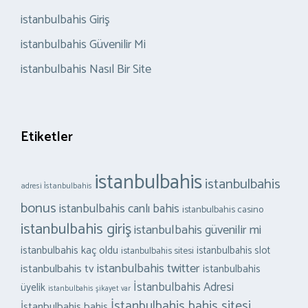
istanbulbahis Giriş
istanbulbahis Güvenilir Mi
istanbulbahis Nasıl Bir Site
Etiketler
istanbulbahis
istanbulbahis
adresi i̇stanbulbahis
bonus
istanbulbahis canlı bahis
istanbulbahis casino
istanbulbahis giriş
istanbulbahis güvenilir mi
istanbulbahis kaç oldu
istanbulbahis slot
istanbulbahis sitesi
istanbulbahis twitter
istanbulbahis tv
istanbulbahis
İstanbulbahis Adresi
üyelik
istanbulbahis şikayet var
İstanbulbahis bahis sitesi
İstanbulbahis bahis