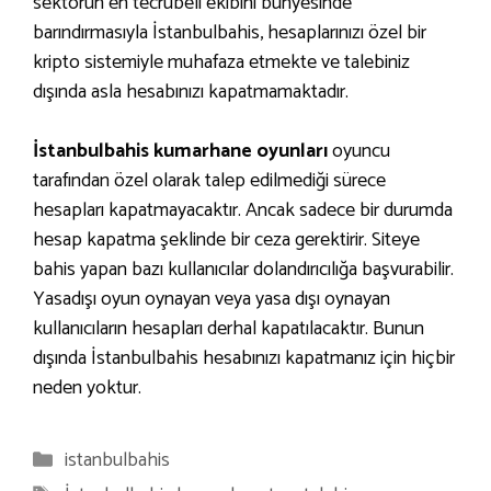
sektörün en tecrübeli ekibini bünyesinde
barındırmasıyla İstanbulbahis, hesaplarınızı özel bir
kripto sistemiyle muhafaza etmekte ve talebiniz
dışında asla hesabınızı kapatmamaktadır.
İstanbulbahis kumarhane oyunları
oyuncu
tarafından özel olarak talep edilmediği sürece
hesapları kapatmayacaktır. Ancak sadece bir durumda
hesap kapatma şeklinde bir ceza gerektirir. Siteye
bahis yapan bazı kullanıcılar dolandırıcılığa başvurabilir.
Yasadışı oyun oynayan veya yasa dışı oynayan
kullanıcıların hesapları derhal kapatılacaktır. Bunun
dışında İstanbulbahis hesabınızı kapatmanız için hiçbir
neden yoktur.
Kategoriler
istanbulbahis