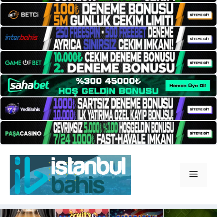
İçeriğe
atla
Men