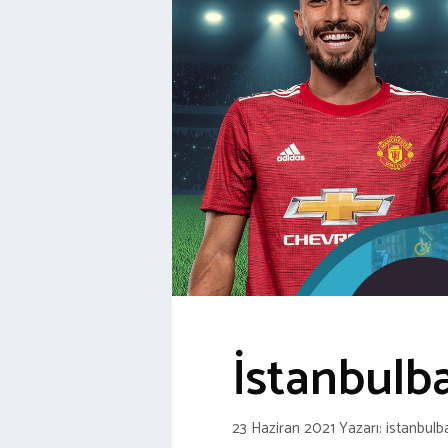
İstanbulba
23 Haziran 2021
Yazarı:
istanbulb