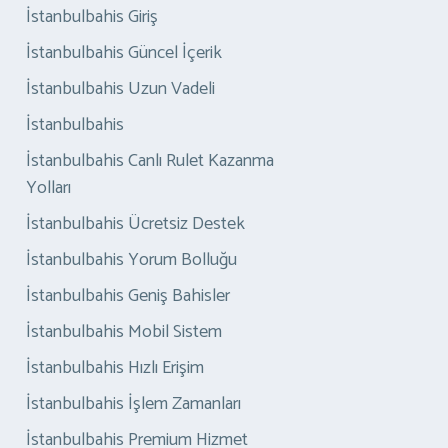
İstanbulbahis Giriş
İstanbulbahis Güncel İçerik
İstanbulbahis Uzun Vadeli
İstanbulbahis
İstanbulbahis Canlı Rulet Kazanma
Yolları
İstanbulbahis Ücretsiz Destek
İstanbulbahis Yorum Bolluğu
İstanbulbahis Geniş Bahisler
İstanbulbahis Mobil Sistem
İstanbulbahis Hızlı Erişim
İstanbulbahis İşlem Zamanları
İstanbulbahis Premium Hizmet