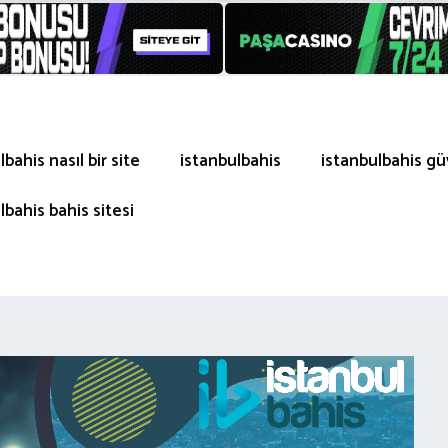
bahis nasıl bir site
istanbulbahis
istanbulbahis güv
lbahis bahis sitesi