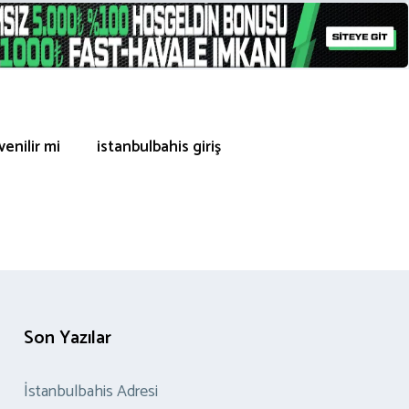
enilir mi
istanbulbahis giriş
Son Yazılar
İstanbulbahis Adresi